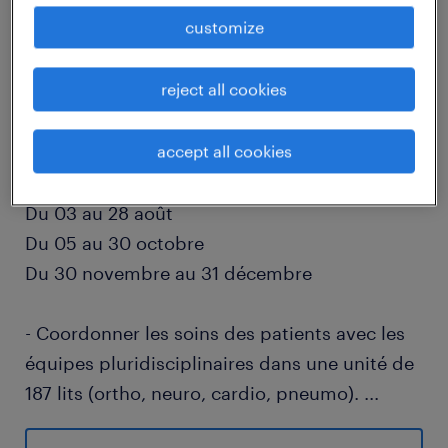
customize
descriptif du poste
reject all cookies
Dans un établissement de soins de suite et
accept all cookies
réadaptation, vous assurez une prise en
charge globale des patients:
Du 03 au 28 août
Du 05 au 30 octobre
Du 30 novembre au 31 décembre
- Coordonner les soins des patients avec les
équipes pluridisciplinaires dans une unité de
187 lits (ortho, neuro, cardio, pneumo).
...
- Utiliser efficacement les logiciels HM/DME