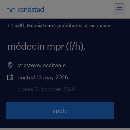
health & social care, practitioner & technician
médecin mpr (f/h)
.
st esteve
,
occitanie
posted 13 may 2026
closes 31 october 2026
apply