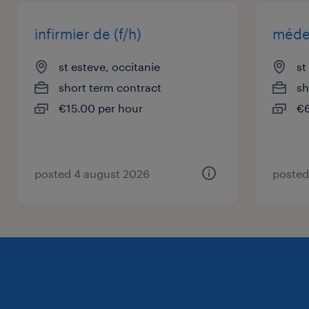
tout en contribuant au bien-être des
patient(e)s.
infirmier de (f/h)
médec
st esteve, occitanie
st
short term contract
sh
€15.00 per hour
€6
posted 4 august 2026
posted