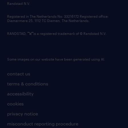
country websites
Randstad N.V.
contact us
Registered in The Netherlands No: 33216172 Registered office:
Diemermere 25, 1112 TC Diemen, The Netherlands.
RANDSTAD,
is a registered trademark of © Randstad N.V.
Some images on our website have been generated using AI.
contact us
terms & conditions
accessibility
cookies
privacy notice
misconduct reporting procedure