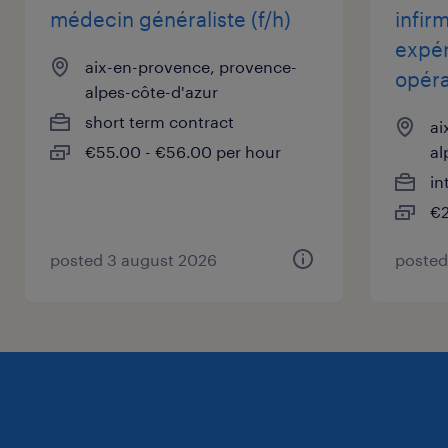
médecin généraliste (f/h)
infirm
expér
à propos de notre client
aix-en-provence, provence-
opéra
alpes-côte-d'azur
Notre client est un établissement médical
short term contract
ai
situé à AIX EN PROVENCE, offrant une gamme
€55.00 - €56.00 per hour
al
complète de services de santé de qualité aux
in
patients.
€2
posted 3 august 2026
posted