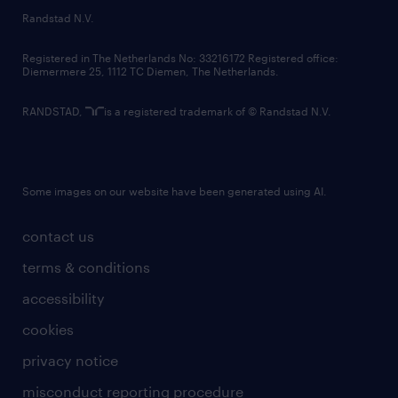
country websites
Randstad N.V.
contact us
Registered in The Netherlands No: 33216172 Registered office:
Diemermere 25, 1112 TC Diemen, The Netherlands.
RANDSTAD,
is a registered trademark of © Randstad N.V.
Some images on our website have been generated using AI.
contact us
terms & conditions
accessibility
cookies
privacy notice
misconduct reporting procedure