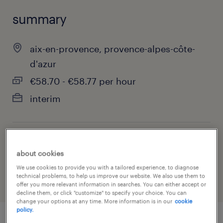
summary
aix-en-provence, provence-alpes-côte-
d'azur
€58.70 - €58.77 per hour
interim
job category
about cookies
health & social care, practitioner & technician
We use cookies to provide you with a tailored experience, to diagnose
technical problems, to help us improve our website. We also use them to
offer you more relevant information in searches. You can either accept or
decline them, or click "customize" to specify your choice. You can
change your options at any time. More information is in our
cookie
policy.