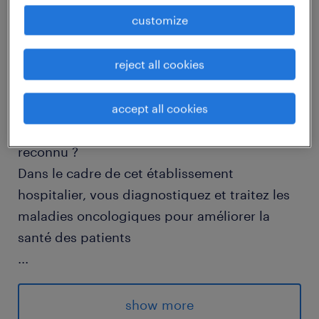
job details
customize
descriptif du poste
reject all cookies
Comment souhaiteriez-vous exercer votre
accept all cookies
expertise en oncologie au sein d'un hôpital
reconnu ?
Dans le cadre de cet établissement
hospitalier, vous diagnostiquez et traitez les
maladies oncologiques pour améliorer la
santé des patients
...
- Élaborer et mettre en œuvre des protocoles
thérapeutiques personnalisés pour chaque
show more