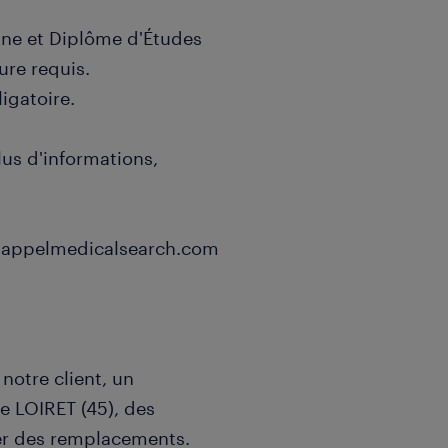
ne et Diplôme d'Études
ure requis.
igatoire.
lus d'informations,
e@appelmedicalsearch.com
otre client, un
le LOIRET (45), des
er des remplacements.