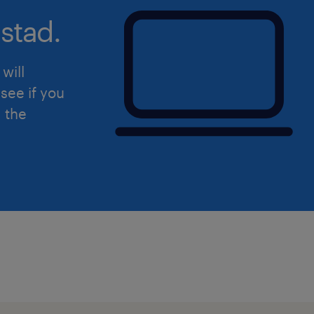
stad.
will
see if you
d the