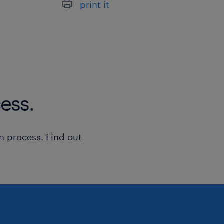
print it
ess.
n process. Find out