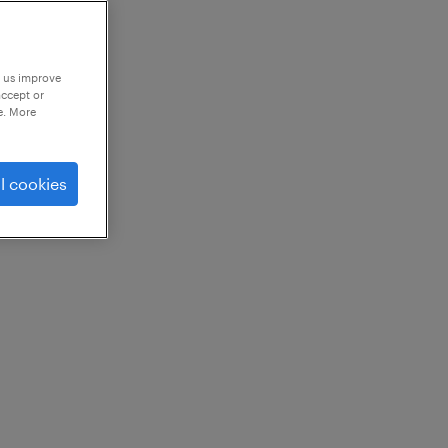
p us improve
accept or
e. More
l cookies
vantes :