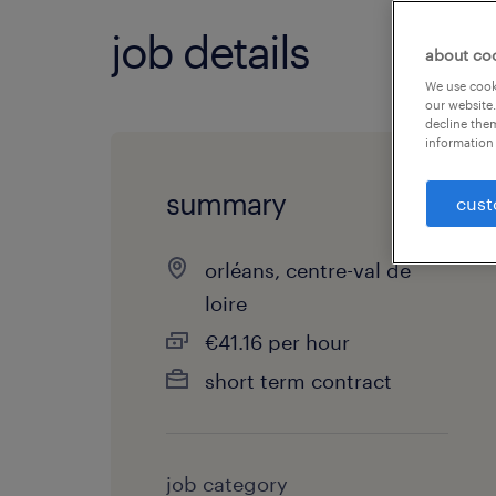
job details
about co
We use cooki
our website.
decline them
information 
summary
cust
orléans, centre-val de
loire
€41.16 per hour
short term contract
job category