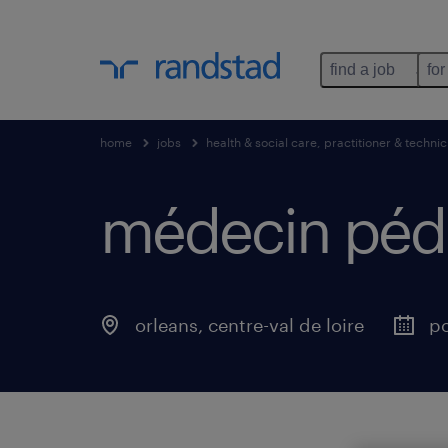
find a job
for
home
jobs
health & social care, practitioner & technic
médecin pédia
orleans
,
centre-val de loire
po