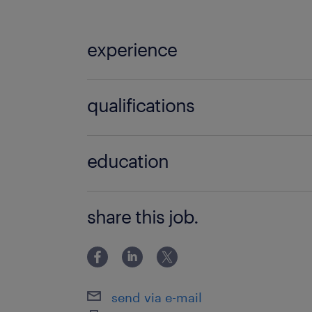
experience
6 mois
qualifications
Médecin Pédiatre (F/H)
education
>BAC+5
share this job.
send via e-mail