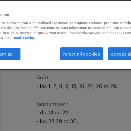
okies
es to provide you with a tailored experience, to diagnose technical problems, to hel
 We also use them to offer you more relevant information in searches. You can either 
, or click "customize" to specify your choice. You can change your options at any tim
is in our
cookie policy.
descriptif du poste
omize
reject all cookies
accept al
La mission se déroulera aux dates sui
Août :
- les 1, 2, 8, 9, 15, 16, 24, 26 et 29.
Septembre :
- du 14 au 22
- les 28,29 et 30.