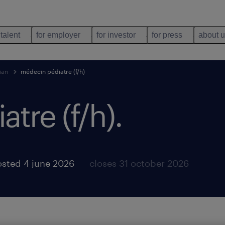
 talent
for employer
for investor
for press
about 
ian
médecin pédiatre (f/h)
tre (f/h)
.
sted 4 june 2026
closes 31 october 2026