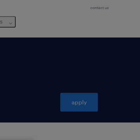
contact us
us
apply