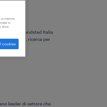
p us improve
accept or
e. More
ivisione di Randstad Italia
di profili ICT, ricerca per
l cookies
iano leader di settore che