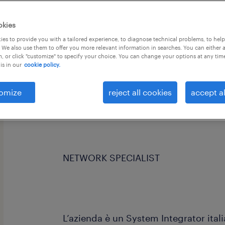
okies
es to provide you with a tailored experience, to diagnose technical problems, to hel
 We also use them to offer you more relevant information in searches. You can either 
, or click "customize" to specify your choice. You can change your options at any tim
is in our
cookie policy.
Randstad Digital Talent Services, la d
specializzata nella ricerca e selezione 
omize
reject all cookies
accept al
importante azienda cliente un/a:
NETWORK SPECIALIST
L’azienda è un System Integrator ital