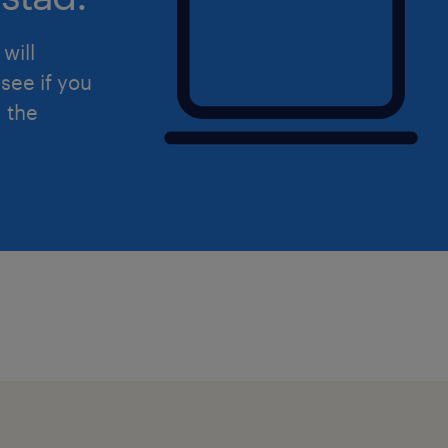
will
see if you
d the