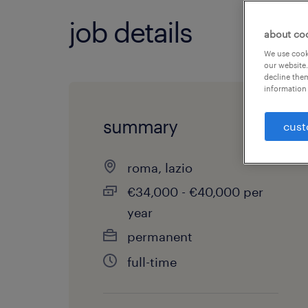
job details
about co
We use cooki
our website.
decline them
information 
summary
cust
roma, lazio
€34,000 - €40,000 per
year
permanent
full-time