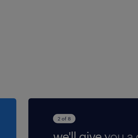
 Indagare,
one di genere
 di rete,
rio (NB) ai sensi
i in tempi rapidi;
Legislativo n.
. 96/2026 ed è
are strumenti di
o della diversity e
e il carico,
ere l'informativa
one e prevenire
ensi dell'art. 13
e che gli standard
protezione dei
i normativi e
ta integrazione
2 of 8
elle soluzioni di
we'll give you a c