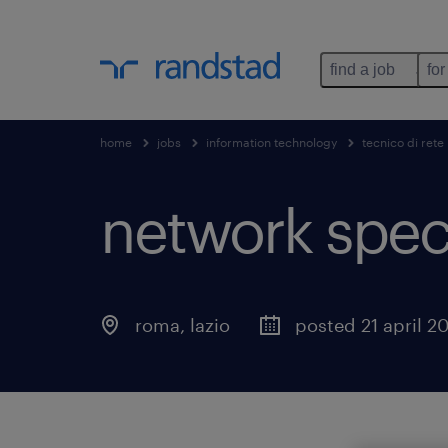
find a job
for
home
jobs
information technology
tecnico di rete
network speci
roma
,
lazio
posted 21 april 2