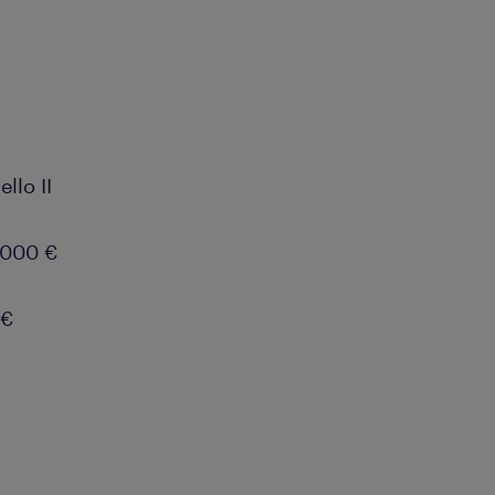
llo II
.000 €
0€