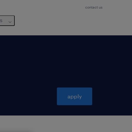
contact us
us
apply