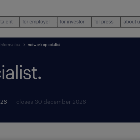
 talent
for employer
for investor
for press
about 
 informatica
network specialist
alist
.
026
closes 30 december 2026