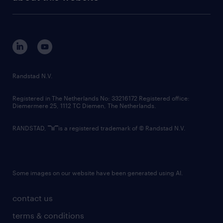
sustainability
tech suite
disclaimer
equity, diversity, inclusion and belonging
contact us
corporate governance
randstad innovation fund
country websites
Randstad N.V.
contact us
Registered in The Netherlands No: 33216172 Registered office:
Diemermere 25, 1112 TC Diemen, The Netherlands.
RANDSTAD,
is a registered trademark of © Randstad N.V.
Some images on our website have been generated using AI.
contact us
terms & conditions