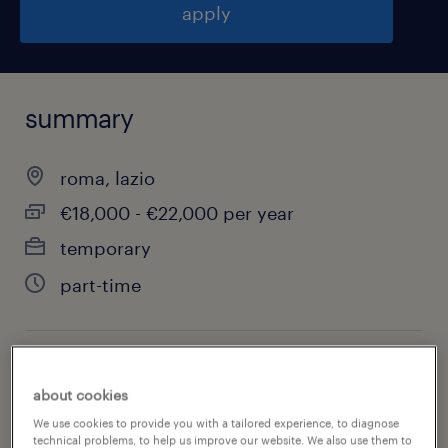
apply
summary
roma, lazio
€18,000 - €22,000 per year
temporary
part-time
job category
about cookies
customer service & call center
We use cookies to provide you with a tailored experience, to diagnose
technical problems, to help us improve our website. We also use them to