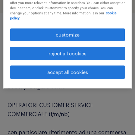
offer you more relevant information in searches. You can either accept or
decline them, or click "customize" to specify your choice. You can
change your options at any time. More information is in our
cookie
policy.
job details
customize
Randstad Italia spa, sub-specialty contact
reject all cookies
center & customer service, ricerca per società
italiana leader nel mondo dei contact center e
accept all cookies
dei processi BPO presente sul mercato dal
2009, più figure come
OPERATORI CUSTOMER SERVICE
COMMERCIALE (f/m/nb)
con particolare riferimento ad una commessa