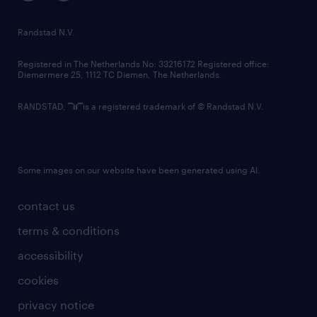
randstad innovation fund
country websites
Randstad N.V.
contact us
Registered in The Netherlands No: 33216172 Registered office:
Diemermere 25, 1112 TC Diemen, The Netherlands.
RANDSTAD,
is a registered trademark of © Randstad N.V.
Some images on our website have been generated using AI.
contact us
terms & conditions
accessibility
cookies
privacy notice