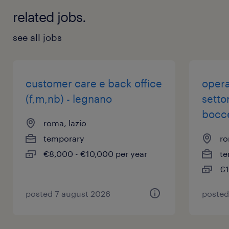
related jobs.
see all jobs
customer care e back office
opera
(f,m,nb) - legnano
settor
bocce
roma, lazio
temporary
ro
€8,000 - €10,000 per year
te
€1
posted 7 august 2026
posted