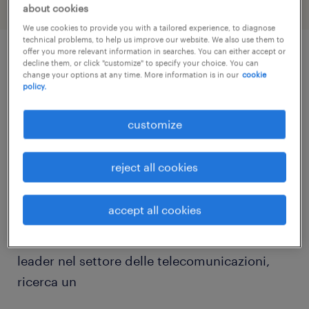
about cookies
We use cookies to provide you with a tailored experience, to diagnose
technical problems, to help us improve our website. We also use them to
offer you more relevant information in searches. You can either accept or
decline them, or click "customize" to specify your choice. You can
job details
change your options at any time. More information is in our
cookie
policy.
Sei una persona propensa al contatto con il
customize
cliente?
reject all cookies
Allora continua a leggere perchè abbiamo la
giusta opportunità per te!
accept all cookies
Randstad Italia, per importante azienda
leader nel settore delle telecomunicazioni,
ricerca un