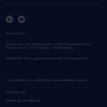
tech suite
disclaimer
equity, diversity, inclusion and belonging
contact us
corporate governance
randstad innovation fund
country websites
Randstad N.V.
contact us
Registered in The Netherlands No: 33216172 Registered office:
Diemermere 25, 1112 TC Diemen, The Netherlands.
RANDSTAD,
is a registered trademark of © Randstad N.V.
Some images on our website have been generated using AI.
contact us
terms & conditions