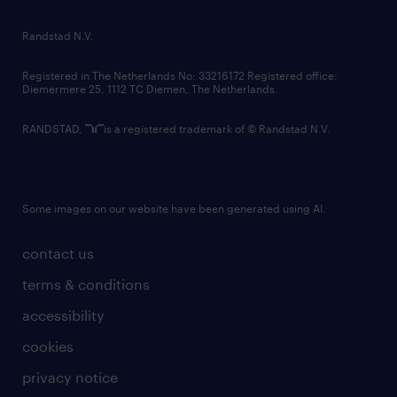
randstad innovation fund
country websites
Randstad N.V.
contact us
Registered in The Netherlands No: 33216172 Registered office:
Diemermere 25, 1112 TC Diemen, The Netherlands.
RANDSTAD,
is a registered trademark of © Randstad N.V.
Some images on our website have been generated using AI.
contact us
terms & conditions
accessibility
cookies
privacy notice