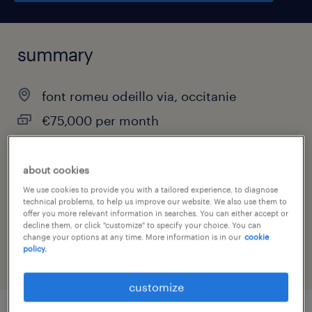
summary
font romeu odeillo via, occitanie
€75,000 per month
permanent
about cookies
We use cookies to provide you with a tailored experience, to diagnose
technical problems, to help us improve our website. We also use them to
job category
offer you more relevant information in searches. You can either accept or
decline them, or click "customize" to specify your choice. You can
health & social care, practitioner & technician
change your options at any time. More information is in our
cookie
policy.
customize