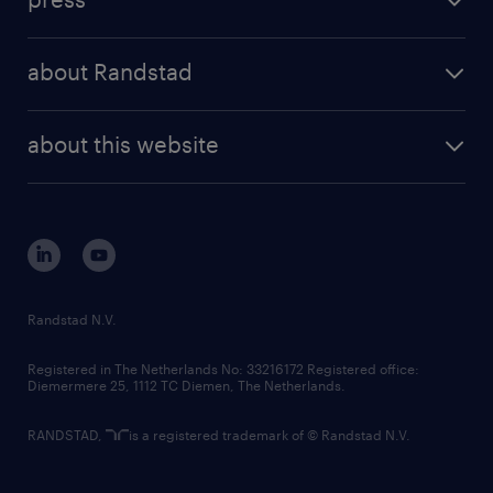
results and reports
randstad operational
press releases
randstad share
randstad professional
about Randstad
news and events
investor contacts
randstad enterprise
company profile
future of work
randstad digital
about this website
sustainability
tech suite
disclaimer
equity, diversity, inclusion and belonging
contact us
corporate governance
randstad innovation fund
country websites
Randstad N.V.
contact us
Registered in The Netherlands No: 33216172 Registered office:
Diemermere 25, 1112 TC Diemen, The Netherlands.
RANDSTAD,
is a registered trademark of © Randstad N.V.