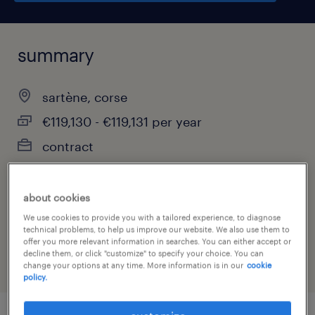
summary
sartène, corse
€119,130 - €119,131 per year
contract
about cookies
job category
We use cookies to provide you with a tailored experience, to diagnose
technical problems, to help us improve our website. We also use them to
health & social care, practitioner & technician
offer you more relevant information in searches. You can either accept or
decline them, or click "customize" to specify your choice. You can
change your options at any time. More information is in our
cookie
policy.