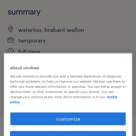
summary
waterloo, brabant wallon
temporary
full-time
about cookies
We use cookies to provide you with a tailored experience, to diagnose
job category
technical problems, to help us improve our website. We also use them to
offer you more relevant information in searches. You can either accept or
health & social care, practitioner & technician
decline them, or click "customize" to specify your choice. You can
change your options at any time. More information is in our
cookie
policy.
customize
job details