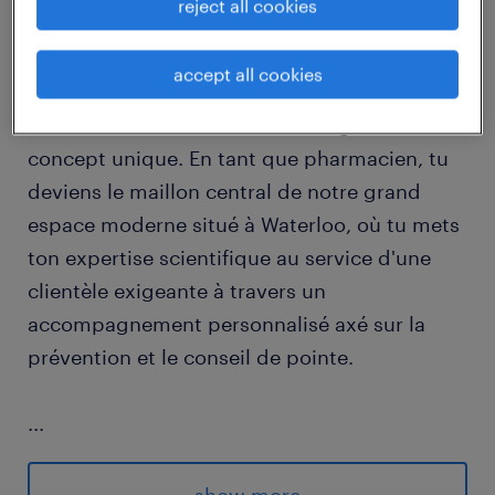
reject all cookies
Tu intègres un groupe parapharmaceutique
accept all cookies
leader et résolument novateur, qui transforme
l'accès à la santé et au bien-être grâce à un
concept unique. En tant que pharmacien, tu
deviens le maillon central de notre grand
espace moderne situé à Waterloo, où tu mets
ton expertise scientifique au service d'une
clientèle exigeante à travers un
accompagnement personnalisé axé sur la
prévention et le conseil de pointe.
...
Piloter l'espace de conseil scientifique
dans un environnement moderne à la