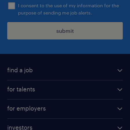
I consent to the use of my information for the
purpose of sending me job alerts.
submit
find a job
all jobs
for talents
career advice
operational career
careers at Randstad
for employers
professional career
staffing solutions
digital career
investors