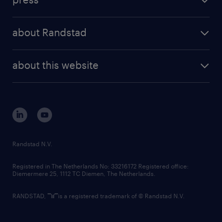
results and reports
randstad operational
press releases
randstad share
randstad professional
about Randstad
news and events
investor contacts
randstad enterprise
company profile
future of work
randstad digital
about this website
sustainability
tech suite
disclaimer
equity, diversity, inclusion and belonging
contact us
corporate governance
randstad innovation fund
country websites
Randstad N.V.
contact us
Registered in The Netherlands No: 33216172 Registered office:
Diemermere 25, 1112 TC Diemen, The Netherlands.
RANDSTAD,
is a registered trademark of © Randstad N.V.