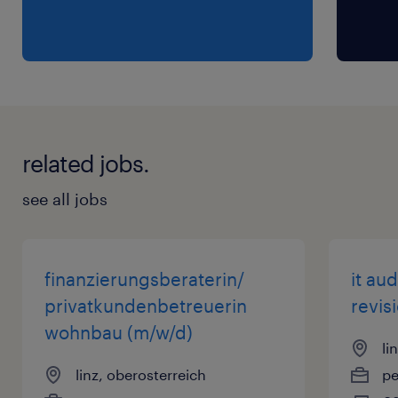
related jobs.
see all jobs
finanzierungsberaterin/
it aud
privatkundenbetreuerin
revis
wohnbau (m/w/d)
li
linz, oberosterreich
p