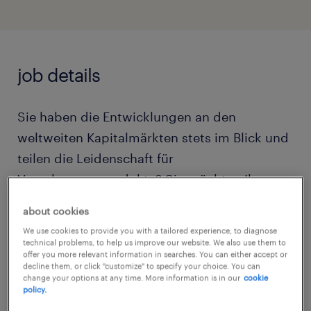
job details
Sie haben die Entwicklungen an den
weltweiten Kapitalmärkten stets im Blick und
teilen die Leidenschaft für
Veranlagungsprodukte? Sie möchten Ihr
tiefgehendes Verständnis für
about cookies
makroökonomische Zusammenhänge nutzen,
We use cookies to provide you with a tailored experience, to diagnose
um Fondsprodukte strategisch zu begleiten
technical problems, to help us improve our website. We also use them to
offer you more relevant information in searches. You can either accept or
und den Vertrieb auf das nächste Level zu
decline them, or click "customize" to specify your choice. You can
change your options at any time. More information is in our
cookie
heben?
policy.