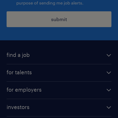
purpose of sending me job alerts.
submit
find a job
all jobs
for talents
career advice
operational career
careers at Randstad
for employers
professional career
staffing solutions
digital career
investors
inhouse solutions
contact us