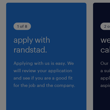
AWS（EC2, Lambda, S3, RDS, API Gateway,
DynamoDB, IAM等）の実務経験
・ServiceNow, Jira, Remedy等のITSMツールに
1 of 8
2 o
関する深い知識（ServiceNow管理・スクリプト
apply with
we
経験歓迎）
randstad.
cal
・DataDog, Dynatrace, Nagios, New Relic,
Splunk, Zabbix等の監視システムに関する理解
Applying with us is easy. We
Our 
will review your application
a su
・会社が提供するプロダクトや関連分野への興
and see if you are a good fit
appl
味・理解
for the job and the company.
aspi
保険
健康保険 厚生年金保険 雇用保険