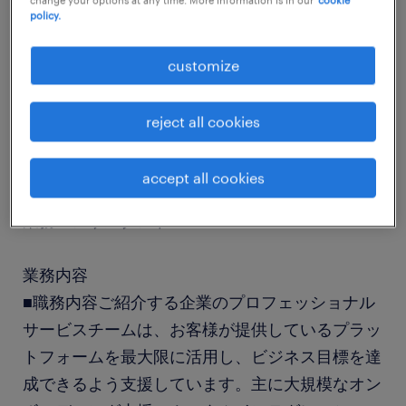
change your options at any time. More information is in our
cookie
policy.
job details
customize
社名
reject all cookies
社名非公開
accept all cookies
職種
業務コンサルタント
業務内容
■職務内容ご紹介する企業のプロフェッショナル
サービスチームは、お客様が提供しているプラッ
トフォームを最大限に活用し、ビジネス目標を達
成できるよう支援しています。主に大規模なオン