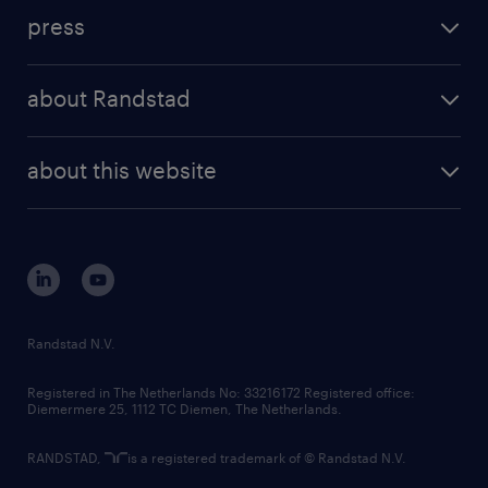
investment case
workforce insights
press
results and reports
randstad operational
press releases
randstad share
randstad professional
about Randstad
news and events
investor contacts
randstad enterprise
company profile
future of work
randstad digital
about this website
sustainability
tech suite
disclaimer
equity, diversity, inclusion and belonging
contact us
corporate governance
randstad innovation fund
country websites
Randstad N.V.
contact us
Registered in The Netherlands No: 33216172 Registered office:
Diemermere 25, 1112 TC Diemen, The Netherlands.
RANDSTAD,
is a registered trademark of © Randstad N.V.