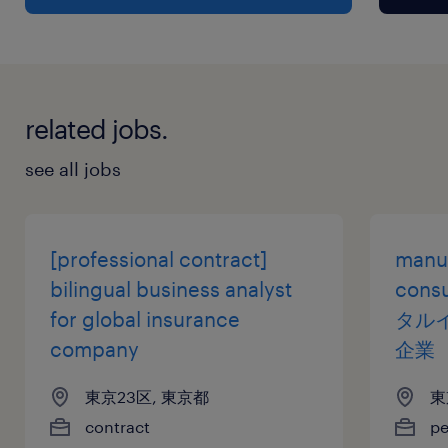
休日休暇
土曜日 日曜日 祝日
related jobs.
給与
年収1,000 ～ 1,500万円
see all jobs
賞与
30%
[professional contract]
manuf
雇用期間
bilingual business analyst
con
期間の定めなし
for global insurance
タル
company
企業
東京23区, 東京都
東
contract
p