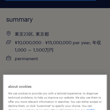
summary
東京23区, 東京都
¥10,000,000 - ¥15,000,000 per year, 年収
1,000 ～ 1,500万円
permanent
job category
about cookies
consulting services
We use cookies to provide you with a tailored experience, to diagnose
technical problems, to help us improve our website. We also use them to
offer you more relevant information in searches. You can either accept or
decline them, or click "customize" to specify your choice. You can