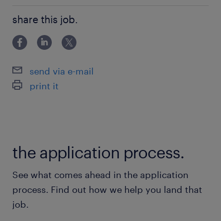
・日本語および英語（ビジネスレベル以上）での
■求めるスキル・経験（必須） ・IT運用やプロフェッシ
優れたプレゼンテーション・文書作成・コミュニ
share this job.
ョナルサービス領域で5年以上の実務経験 ・日本語およ
ケーション能力
び英語（ビジネスレベル以上）での優れたプレゼンテ
ーション・文書作成・コミュニケーション能力
■求めるスキル・経験（歓迎）
send via e-mail
・SaaSや従来型ソフトウェアのAPI（REST,
print it
SOAP, Webhook等）を活用した開発・連携経験
・インフラ自動化やDevOps/SREツールチェーン
（GitHub, Terraform, Chef, Artifactory, JFrog,
the application process.
Nomad, Consul, Vault等）の知識
See what comes ahead in the application
・Python, JavaScript, Go, Ruby, Perl等による
process. Find out how we help you land that
高度なスクリプト作成や開発経験、およびLinux
job.
の基礎知識