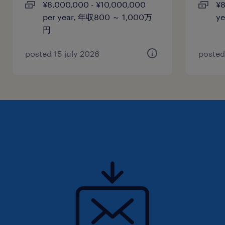
¥8,000,000 - ¥10,000,000
¥8
per year, 年収800 ～ 1,000万
y
円
posted 15 july 2026
posted