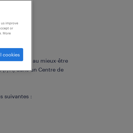
p us improve
accept or
e. More
l cookies
 contribuer au mieux-être
 (F/H) dans un Centre de
ns suivantes :