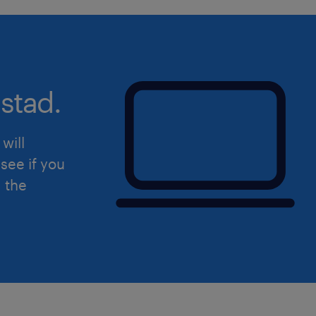
stad.
will
see if you
d the