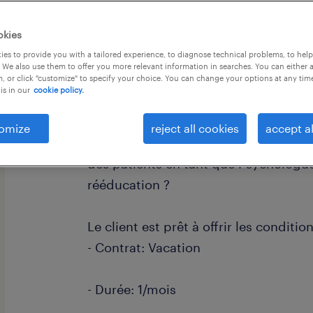
okies
es to provide you with a tailored experience, to diagnose technical problems, to hel
 We also use them to offer you more relevant information in searches. You can either 
, or click "customize" to specify your choice. You can change your options at any tim
is in our
cookie policy.
descriptif du poste
omize
reject all cookies
accept al
Comment voyez-vous l'opportunité de
des patients en tant que Psychologue
rééducation ?
Le client est prêt à offrir les conditio
- Contrat: Vacation
- Durée: 1/mois