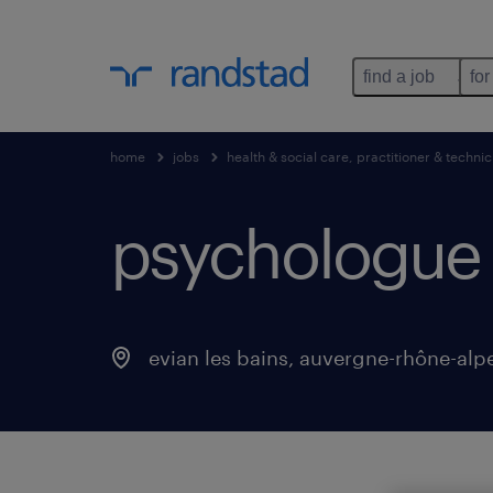
find a job
for
home
jobs
health & social care, practitioner & technic
psychologue (
evian les bains
,
auvergne-rhône-alp