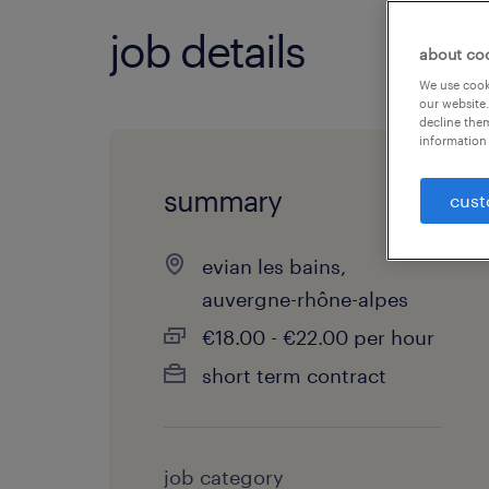
job details
about co
We use cooki
our website.
decline them
information 
summary
cust
evian les bains,
auvergne-rhône-alpes
€18.00 - €22.00 per hour
short term contract
job category