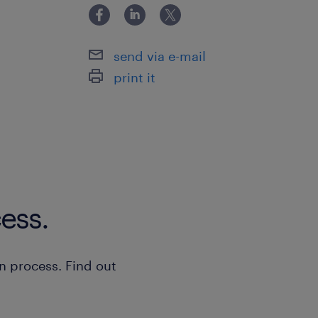
- En voiture, vous profitez d'un parki
disposition.
send via e-mail
Pourquoi rejoindre cet établissement
print it
Intégrez cet établissement en pleine
travaillerez sur des sujets stimulants 
individuels seront valorisés, pour vo
professionnellement et contribuer à l
des soins.
ess.
n process. Find out