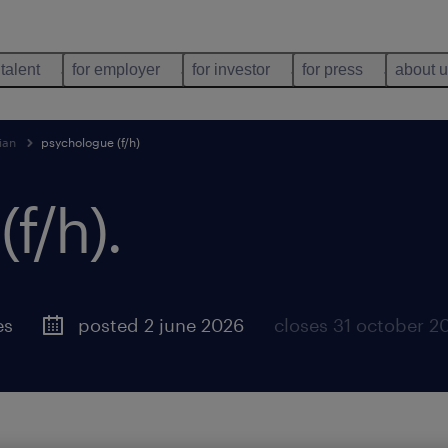
 talent
for employer
for investor
for press
about 
ian
psychologue (f/h)
f/h)
.
es
posted 2 june 2026
closes 31 october 2