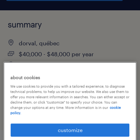
summary
dorval, québec
$40,000 - $48,000 per year
permanent
about cookies
We use cookies to provide you with a tailored experience, to diagnose
technical problems, to help us improve our website. We also use them to
job category
offer you more relevant information in searches. You can either accept or
administrative & support services
decline them, or click "customize" to specify your choice. You can
change your options at any time. More information is in our
cookie
policy.
customize