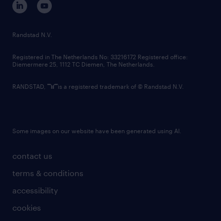
et que ce poste vous intéresse, nous vous
randstad innovation fund
invitons à nous appeler au 514.695.3315 et à
country websites
Randstad N.V.
demander à Brandon ou Sean de vous
contact us
rencontrer. Vous pouvez envoyer votre
Registered in The Netherlands No: 33216172 Registered office:
Diemermere 25, 1112 TC Diemen, The Netherlands.
curriculum vitae par courriel à
brandon.freger@randstad.ca /
RANDSTAD,
is a registered trademark of © Randstad N.V.
sean.lynch@randstad.ca /
Ajoutez-nous sur LinkedIn
Some images on our website have been generated using AI.
- https://www.linkedin.com/in/sean-lynch-
contact us
370492126/
- https://www.linkedin.com/in/brandon-
terms & conditions
freger-ba340392/
accessibility
cookies