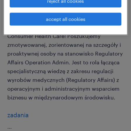
reject all cookies
job details
accept all cookies
Dołącz do globalnego zespołu w dziale
Consumer Health Care! Poszukujemy
zmotywowanej, zorientowanej na szczegóły i
proaktywnej osoby na stanowisko Regulatory
Affairs Operation Admin. Jest to rola łącząca
specjalistyczną wiedzę z zakresu regulacji
wyrobów medycznych (Regulatory Affairs) z
operacyjnym i administracyjnym wsparciem
biznesu w międzynarodowym środowisku.
zadania
...