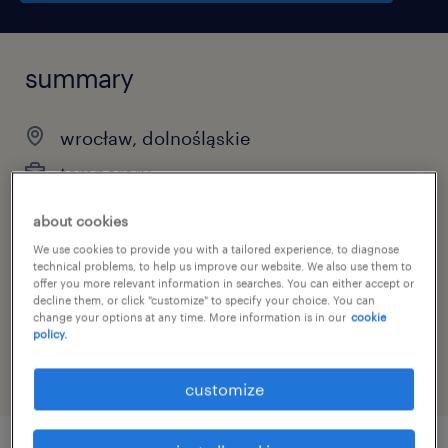
summary
wrocław, dolnośląskie
temporary
pełen etat
about cookies
We use cookies to provide you with a tailored experience, to diagnose
technical problems, to help us improve our website. We also use them to
offer you more relevant information in searches. You can either accept or
job category
decline them, or click "customize" to specify your choice. You can
change your options at any time. More information is in our
cookie
financial services
policy.
customize