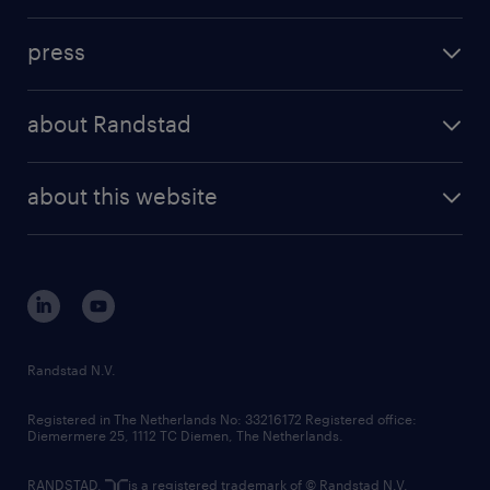
contact us
osób powyżej 18 roku życia
investment case
workforce insights
press
results and reports
randstad operational
press releases
randstad share
randstad professional
about Randstad
news and events
investor contacts
randstad enterprise
company profile
future of work
randstad digital
about this website
sustainability
tech suite
disclaimer
equity, diversity, inclusion and belonging
contact us
corporate governance
randstad innovation fund
country websites
Randstad N.V.
contact us
Registered in The Netherlands No: 33216172 Registered office:
Diemermere 25, 1112 TC Diemen, The Netherlands.
RANDSTAD,
is a registered trademark of © Randstad N.V.