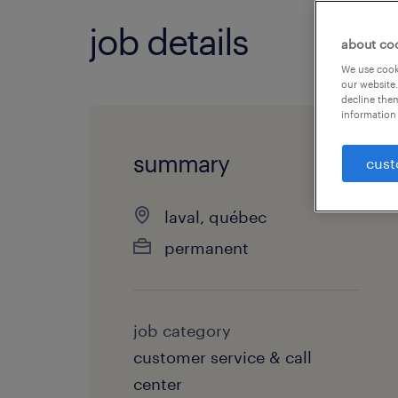
job details
about co
We use cooki
our website.
decline them
information 
summary
cust
laval, québec
permanent
job category
customer service & call
center