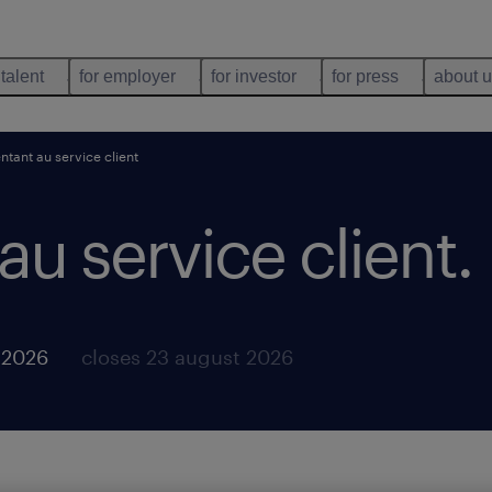
 talent
for employer
for investor
for press
about 
ntant au service client
au service client
.
 2026
closes 23 august 2026