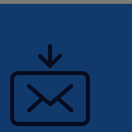
é, la diversité et
'activité en examinant nos
ernes tout au long du cycle
pris au niveau du
'avancement pour tout
ngagement sur le respect
onne, nous nous engageons
influer sur les
 de garantir la
e monde du travail et ce,
n particulier pour les
ent sous-représentés
ompris les personnes qui
onnes non-binaires/non
 communautés autochtones,