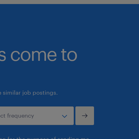
des stratégies pour promouvoir l'équit
l'inclusion dans toutes nos sphères d
politiques, pratiques et systèmes int
de vie de notre main-d'œuvre, y com
recrutement, de la rétention et de l
bs come to
individu. En plus de notre profond e
des principes des droits de la pers
à prendre toute mesure positive pour 
changements à mettre en place en vue
participation de tout individu dans l
similar job postings.
sans obstacle, systémique ou autre, e
groupes en quête d'équité généralem
dans la main-d'œuvre au Canada, y c
s'identifient comme femmes ou pers
conformes au genre, les Peuples et
ion for the purpose of sending me