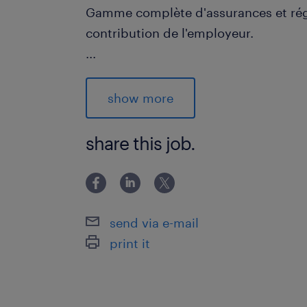
Gamme complète d'assurances et ré
contribution de l'employeur.
...
Horaire stable de 40h/semaine (pas d
possibilité de temps supplémentaire
show more
Fermeture annuelle durant la période
share this job.
Réelles perspectives d'avancement ve
externe ou de gestion.
send via e-mail
Responsabilités
print it
Vos responsabilités
Accueillir les clients en succursale
téléphoniques et courriels avec prof