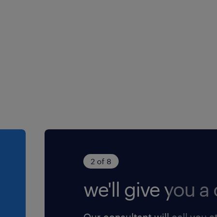
 interne et assurer le
rtement de dispatch pour
s techniques (formation
 des comptes clients via le
2 of 8
we'll give you a c
Our consultant will call you a