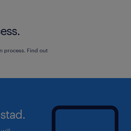
Saisir les commandes dans le système
suivi rigoureux de celles-ci.
ess.
Collaborer étroitement avec le dépa
coordonner les livraisons.
n process. Find out
Conseiller les clients sur les produit
complète offerte).
Participer activement à la croissance
programme interne
stad.
Qualifications
Qualifications requises
will