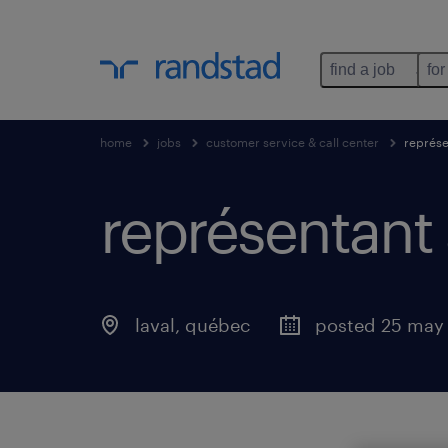
find a job
for
home
jobs
customer service & call center
représe
représentant 
laval
,
québec
posted 25 may