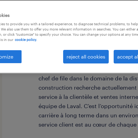
okies
es to provide you with a tailored experience, to diagnose technical problems, to hel
 We also use them to offer you more relevant information in searches. You can either 
, or click "customize" to specify your choice. You can change your options at any tim
is in our
cookie policy.
Lieu : Laval
Statut : Permanent, Temps plein
omize
reject all cookies
accept al
Vous êtes une personne dynamique qu
chef de file dans le domaine de la di
construction recherche actuellement
service à la clientèle et ventes inter
équipe de Laval. C’est l’opportunité i
carrière à long terme dans un enviro
service client est au cœur de chaque 