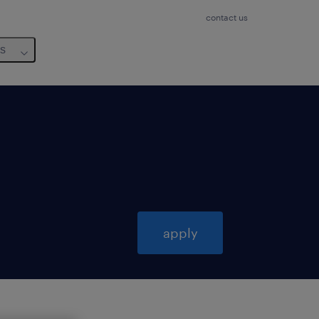
contact us
us
apply