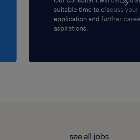
ientèle (face-à-face
suitable time to discuss your
application and further care
aspirations.
simultanément (multitâche)
et à l'écrit (l'anglais est
st à l'extérieur du
ction ou de la
see all jobs