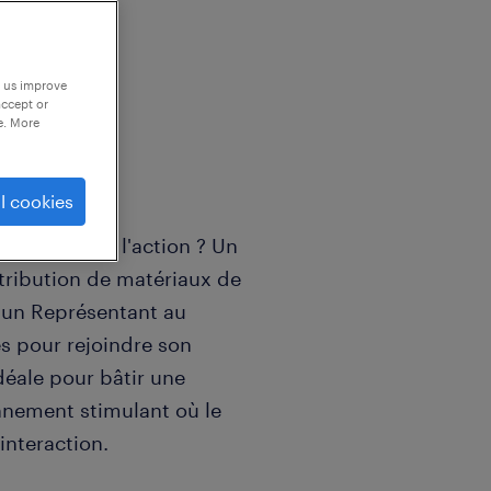
p us improve
accept or
e. More
l cookies
i carbure à l'action ? Un
stribution de matériaux de
 un Représentant au
nes pour rejoindre son
déale pour bâtir une
nnement stimulant où le
interaction.