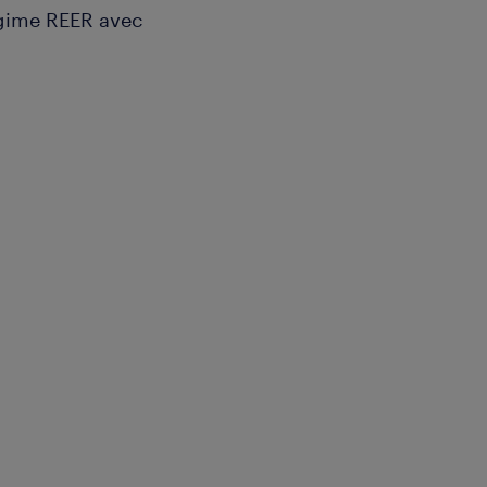
gime REER avec
e rotation) avec
 payé.
 des Fêtes.
rs des rôles de vente
 et répondre aux demandes
essionnalisme.