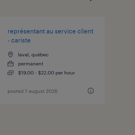
a clientèle et ventes
représentant au service client
es parvenir votre
- cariste
laval, québec
@randstad.ca
permanent
$19.00 - $22.00 per hour
rez-nous des candidats
hée, vous pourriez être
posted 7 august 2026
ent.
er une main-d'œuvre
tions du Canada. Nous nous
per et à mettre en œuvre