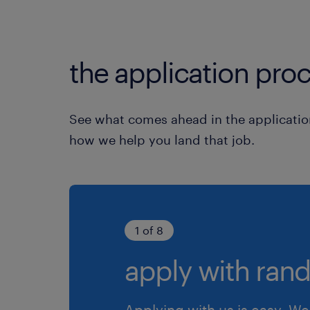
the application proc
See what comes ahead in the applicatio
how we help you land that job.
1 of 8
apply with rand
Applying with us is easy. We 