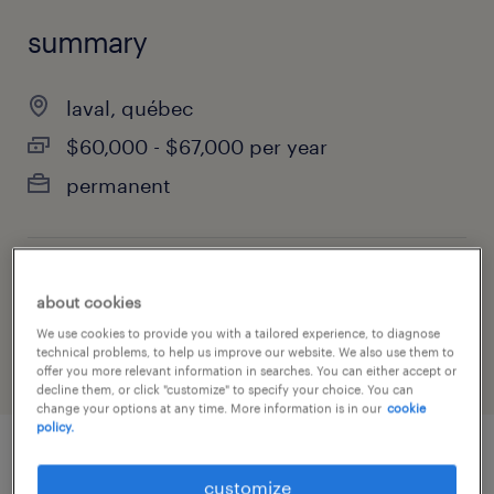
summary
laval, québec
$60,000 - $67,000 per year
permanent
job category
about cookies
customer service & call center
We use cookies to provide you with a tailored experience, to diagnose
technical problems, to help us improve our website. We also use them to
offer you more relevant information in searches. You can either accept or
decline them, or click "customize" to specify your choice. You can
change your options at any time. More information is in our
cookie
policy.
job details
customize