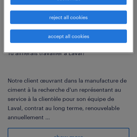
Tu aimes le contact client?
reject all cookies
Tu as de l'intérêt pour effectuer le service
client et de la logistique?
accept all cookies
Tu es bilingue?
Tu aimerais travailler à Laval?
Notre client œuvrant dans la manufacture de
ciment à la recherche d'un représentant au
service à la clientèle pour son équipe de
Laval, contrat au long terme, renouvelable
annuellement
...
Ce poste vous intéresse? Continuez de lire ce
qui suit!