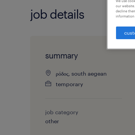
We use cooki
our website.
job details
decline them
information 
cust
summary
ρόδος, south aegean
temporary
job category
other