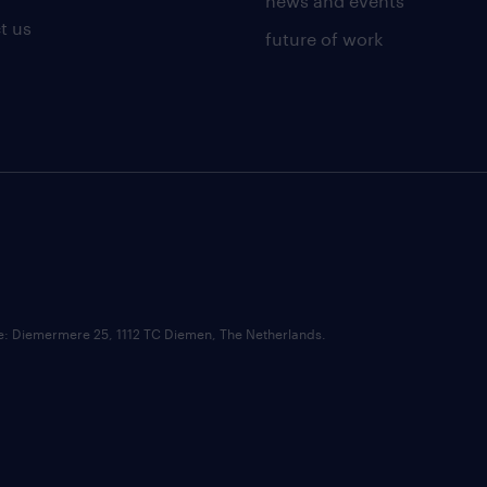
news and events
t us
future of work
ce: Diemermere 25, 1112 TC Diemen, The Netherlands.