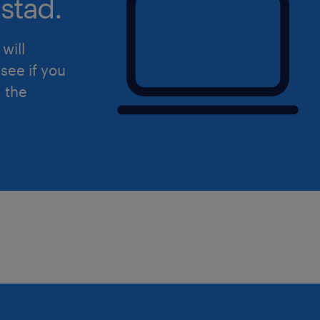
stad.
will
see if you
d the