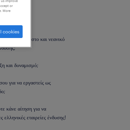
p us improve
accept or
e. More
l cookies
 σε ένα ευχάριστο και νεανικό
νδυσης;
εξη και δυναμισμό;
σου για να εργαστείς ως
δο;
τε κάνε αίτηση για να
ς ελληνικές εταιρείες ένδυσης!