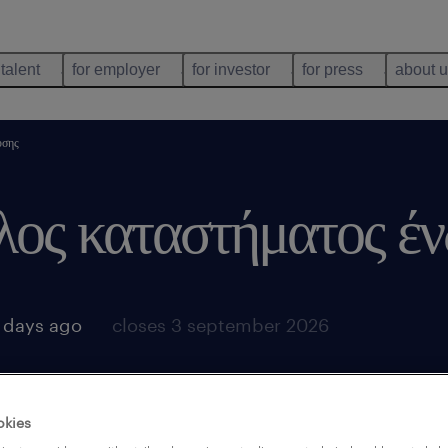
 talent
for employer
for investor
for press
about 
υσης
λος καταστήματος έ
 days ago
closes 3 september 2026
okies