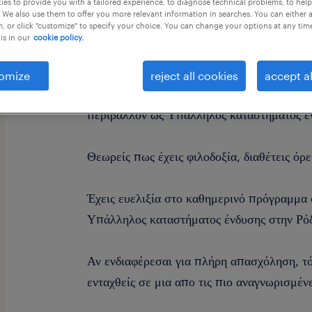
es to provide you with a tailored experience, to diagnose technical problems, to hel
 We also use them to offer you more relevant information in searches. You can either 
, or click "customize" to specify your choice. You can change your options at any tim
is in our
cookie policy.
omize
reject all cookies
accept al
Ανυπομονείς να ξεκινήσεις την εργασία σου
περιβάλλον ως Υπάλληλος καταστήματος έ
Θεωρείς πως έχεις φιλοδοξία, διαθέτεις όρ
Έχεις ευελιξία στο καθημερινό πρόγραμμα 
Υπάλληλος καταστήματος ένδυσης στην Ρό
Αν ενδιαφέρεσαι για πλήρη απασχόληση, τό
ενταχθείς σε μια απο τις πιο αναγνωρισμένε