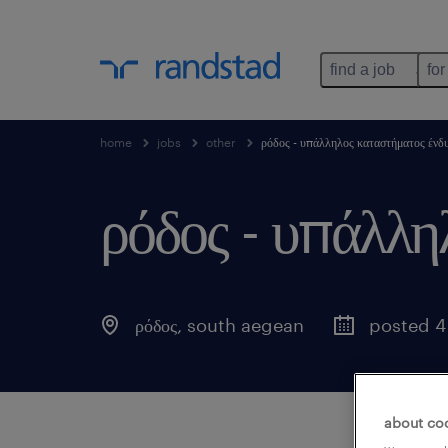
find a job
for
home
jobs
other
ρόδος - υπάλληλος καταστήματος ένδ
ρόδος - υπάλλη
ρόδος
,
south aegean
posted 4
about co