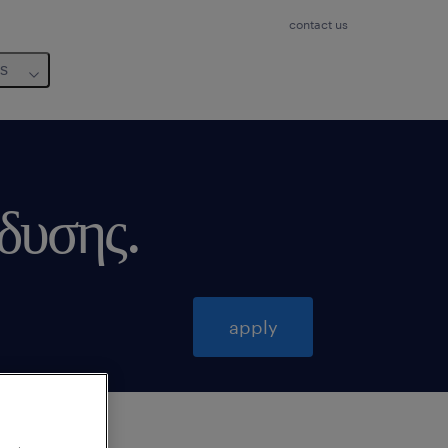
contact us
us
νδυσης
.
apply