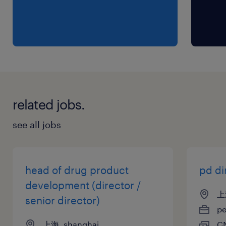
口原研产品线在全国医院渠道的功能化升级与
增量抢夺，主导院内学术下沉，建立长周期的
疾病规范诊疗数字化解决方案。
学术驱动与全渠道协同：与医学部、中央学术
推广团队深度联动，组织、策划并推动国家级
及区域级大型学术论坛与病例大赛，提升产品
related jobs.
在核心KOL及学科带头人中的学术统治力；精
细化管理全国600+分销渠道网络，协同大型
see all jobs
医药经销商进行招投标、两票制合规管理，并
实现与DTP药房、O2O零售网络的跨界处方流
转联动。
head of drug product
pd di
development (director /
敏捷组织建设与人才培养：指导、考核与激励
上
senior director)
各大区销售负责人，持续优化人才梯队，打造
p
一支高敏捷、高敬业度、懂合规的高素质现代
上海, shanghai
C