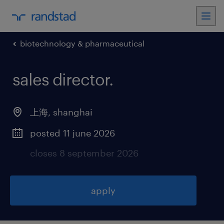
biotechnology & pharmaceutical
sales director
.
上海
,
shanghai
posted 11 june 2026
closes 8 september 2026
apply