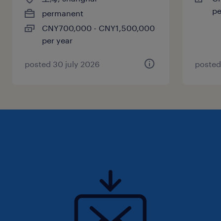
化销售铁军。
pe
permanent
CNY700,000 - CNY1,500,000
per year
skills and experience required.
posted 30 july 2026
posted
教育背景要求：临床医学、药学、生物学或生
命科学相关专业本科及以上学历；拥有知名商
学院MBA进修背景者优先。
工作经验与行业资历：
具备 10年以上外资药企、头部跨国医药品
牌或领先CSO平台销售管理经验。
其中至少拥有 5 年以上全国销售总监或华
东/核心大区商业负责人管理经历。