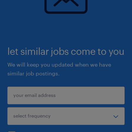
拥有成熟处方药大单品的全国实际控盘操
盘成功经验，在心脑血管、中枢神经、外
周血管或相关细分赛道深耕者优先。
核心资源与商业影响力：
let similar jobs come to you
KOL资源：手握深厚且直连的全国重点三
We will keep you updated when we have
甲医院神经内科、血管外科、老年科、耳
similar job postings.
鼻喉科等学科带头人（KOL）人脉网络。
商业谈判：极其精通与全国及区域重点配
送商、一级大包商的商务谈判，具备卓越
的渠道管控与博弈能力。
专业破局能力：深刻洞察国家医疗卫生政策，