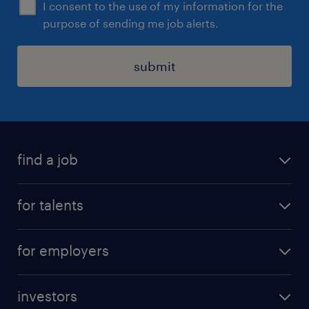
在应对国家/地方带量采购（VBP）、
I consent to the use of my information for the
purpose of sending me job alerts.
DRG/DIP 医保支付改革、两票制及医院特药
准入方面具备极为丰富的实战破局经验。
submit
团队文化契合度：高度认可“以人为本、相互
成就”的团队文化，抗压能力极强，具备宏观
的大格局、极高的人际情商以及敏锐的创业家
精神。
find a job
all jobs
for talents
career advice
operational career
careers at Randstad
for employers
professional career
staffing solutions
digital career
investors
inhouse solutions