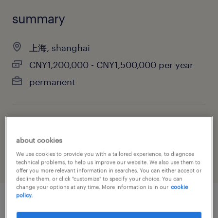
summary
上海, shanghai
CNY1,200,000 - CNY1,500,000 per year
permanent
job category
about cookies
biotechnology & pharmaceutical
We use cookies to provide you with a tailored experience, to diagnose
technical problems, to help us improve our website. We also use them to
offer you more relevant information in searches. You can either accept or
decline them, or click "customize" to specify your choice. You can
change your options at any time. More information is in our
cookie
policy.
job details