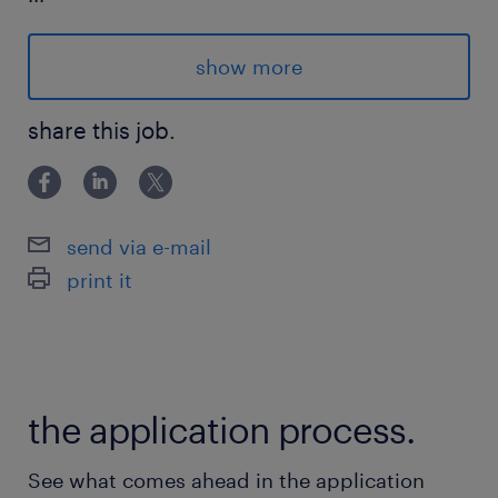
about the team.
show more
集团营销中心秉承“相互成就，共同成长”的核心组
织文化，是一支兼具国际化合规视野与本土极强执
share this job.
行力的现代化“药线正规军”。团队内部管理作风务
实、扁平敏捷，极力提倡结果导向与激发个人潜能
的创业家精神，摒弃冗长教条的官僚流程。核心管
send via e-mail
理层均拥有跨国大牌外资药企背景及丰富的数亿或
print it
百亿级单品操盘经验，专业度极高。当前，全国医
院渠道团队（包含各大区负责人及一线销售精英）
正处于传统药线向数字化、合规化、全渠道营销双
向升级的关键节点，团队士气高昂、狼性十足且凝
the application process.
聚力极强，能为富有野心和破局能力的行业领军者
提供极具张力的组织土壤与并肩作战的精英文化。
See what comes ahead in the application