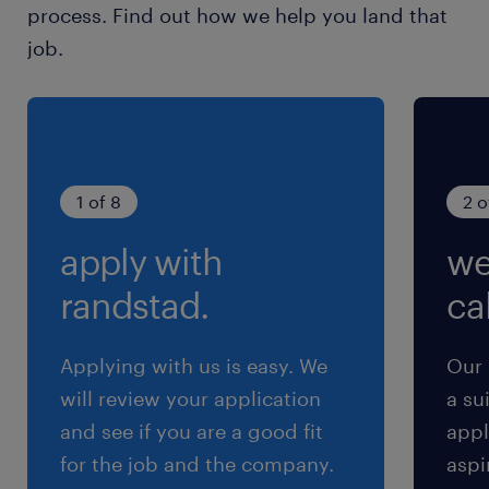
process. Find out how we help you land that
job.
about the job.
战略规划与大盘控盘：根据集团年度战略，顶
层设计、制定并落实全国医院渠道（Rx）的
1 of 8
2 o
销售策略、商务指标与回款计划，对全线处方
apply with
we
药产品在医院端的整体销售额最终达成全面负
责。
randstad.
cal
战区优化与网点布局：精细化优化全国各大区
Applying with us is easy. We
Our 
的销售网点和战区资源配置，带领全体系前线
will review your application
a su
团队深度突破并稳健深耕核心三甲医院、基层
and see if you are a good fit
appl
医疗及广阔的县域市场。
for the job and the company.
aspi
核心产品线商业化推进：全面负责多款核心进