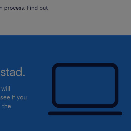
n process. Find out
stad.
will
see if you
d the