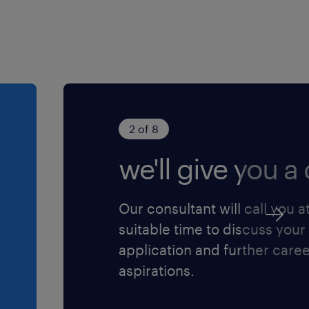
2 of 8
we'll give you a c
Our consultant will call you a
suitable time to discuss your
application and further care
aspirations.