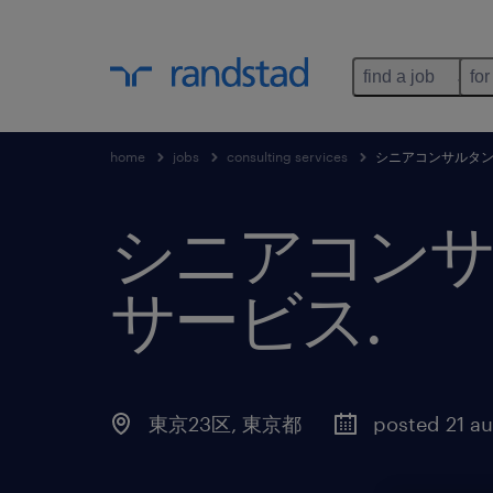
find a job
for
home
jobs
consulting services
シニアコンサルタン
シニアコンサ
サービス
.
東京23区
,
東京都
posted 21 a