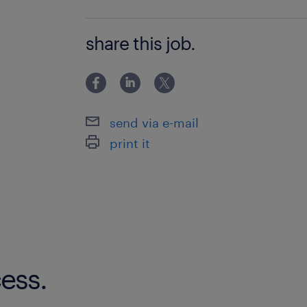
■応募条件 ・ITコンサルティング経験5
share this job.
ド、仮想化技術に関する深い知識 ・プ
ント経験 ・高いコミュニケーション能
・ビジネスレベルの英語力 ・顧客折衝
send via e-mail
print it
ess.