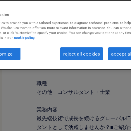
okies
es to provide you with a tailored experience, to diagnose technical problems, to hel
 We also use them to offer you more relevant information in searches. You can either 
, or click "customize" to specify your choice. You can change your options at any tim
is in our
cookie policy.
omize
reject all cookies
accept al
社名
社名非公開
職種
その他 コンサルタント・士業
業務内容
最先端技術で成長を続けるグローバルI
タントとして活躍しませんか？■ご紹介