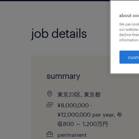
about co
We use cooki
job details
our website.
decline them
information 
cust
summary
東京23区, 東京都
¥8,000,000 -
¥12,000,000 per year, 年
収800 ～ 1,200万円
permanent