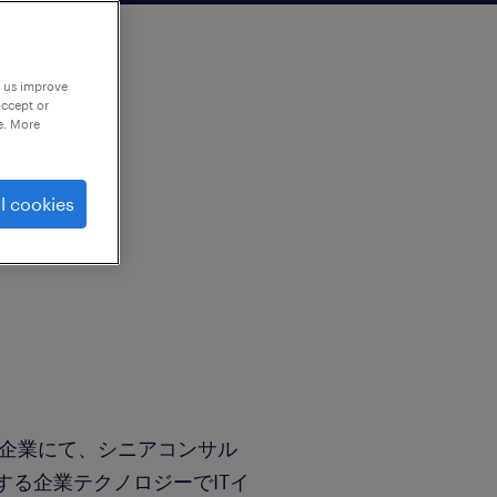
p us improve
accept or
e. More
l cookies
T企業にて、シニアコンサル
する企業テクノロジーでITイ