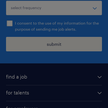
I consent to the use of my information for the
purpose of sending me job alerts.
submit
find a job
all jobs
for talents
career advice
operational career
careers at Randstad