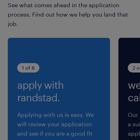
See what comes ahead in the application
process. Find out how we help you land that
job.
1 of 8
2 o
apply with
we
randstad.
cal
Applying with us is easy. We
Our 
will review your application
a su
and see if you are a good fit
appl