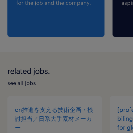
for the job and the company.
aspi
related jobs.
see all jobs
cn推進を支える技術企画・検
[prof
討担当／日系大手素材メーカ
bilin
ー
for g