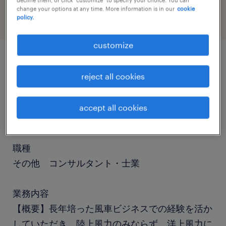
change your options at any time. More information is in our
cookie
policy.
customize
job details
reject all cookies
社名
accept all cookies
社名非公開
職種
その他 コンサルタント・士業
業務内容
【概要】長年培った風車ビジネスでの経験を活か
していただき、陸上風力のみならず、洋上風力に