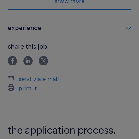
show more
保険
健康保険 厚生年金保険 雇用保険
experience
休日休暇
【下記いずれかのご経験をお持ちの方】 ・風力発電に
土曜日 日曜日 祝日
share this job.
関わるのエンジニアリングもしくはメンテナンス経験
・風力発電事業者向け提案経験 ・ビジネスレベルで使
給与
用可能な英語力（尚可）
年収600 ～ 1,200万円
send via e-mail
print it
賞与
年1回
雇用期間
期間の定めなし
the application process.