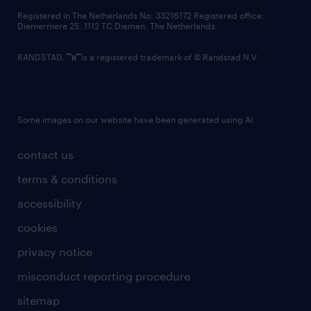
contact us
Registered in The Netherlands No: 33216172 Registered office:
Diemermere 25, 1112 TC Diemen, The Netherlands.
RANDSTAD,
is a registered trademark of © Randstad N.V.
Some images on our website have been generated using AI.
contact us
terms & conditions
accessibility
cookies
privacy notice
misconduct reporting procedure
sitemap