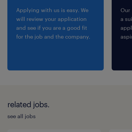
返し（長期休暇なし） ※業務習熟期間は日勤の
Applying with us is easy. We
Our 
みでご勤務
will review your application
a su
and see if you are a good fit
appl
残業
for the job and the company.
aspi
お休みの人が出たときに発生します。
交通費
※交通費の支給あり
related jobs.
see all jobs