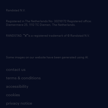
randstad innovation fund
country websites
Randstad N.V.
contact us
Registered in The Netherlands No: 33216172 Registered office:
Diemermere 25, 1112 TC Diemen, The Netherlands.
RANDSTAD,
is a registered trademark of © Randstad N.V.
Some images on our website have been generated using AI.
contact us
terms & conditions
accessibility
cookies
privacy notice