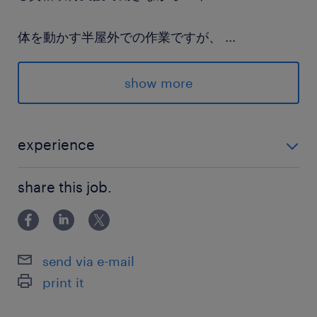
体を動かす半屋外での作業ですが、
...
就業後は無料シャワーでリフレッシュ☆
洗濯機・乾燥機も完備しています！
show more
---------
まずは見学でどんなお仕事かCHECK☆
experience
お気軽にお問い合わせください！
未経験OK 【尚可】フォークリフト、クレーン・玉掛け
share this job.
の資格
派遣先の特徴
廃棄物を資源に変える技術で社会に貢献する、環
境リサイクル分野のリーディングカンパニーで
send via e-mail
す。
print it
最寄駅