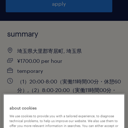
apply
summary
埼玉県大里郡寄居町, 埼玉県
¥1700.00 per hour
temporary
（1）20:00-8:00（実働11時間00分・休憩60
分）,（2）8:00-20:00（実働11時間00分・
休憩60分）
about cookies
We use cookies to provide you with a tailored experience, to diagnose
technical problems, to help us improve our website. We also use them to
job category
offer you more relevant information in searches. You can either accept or