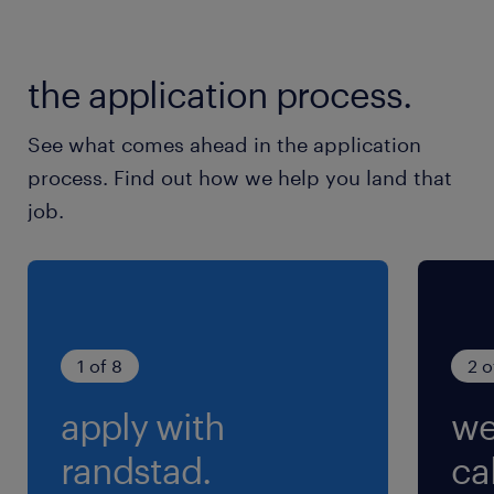
東武東上線／男衾駅（車8分）
秩父鉄道、八高線、東武東上線／寄居駅（車15
the application process.
分）
高崎線／深谷駅（車35分）
See what comes ahead in the application
process. Find out how we help you land that
休日休暇
job.
シフト制
2勤2休シフト（365日稼働）
就業時間
（1）20:00-8:00（実働11時間00分・休憩60
1 of 8
2 o
分）
apply with
we
（2）8:00-20:00（実働11時間00分・休憩60
分）
randstad.
cal
※【日勤・夜勤・休み・休み】このシフトの繰り