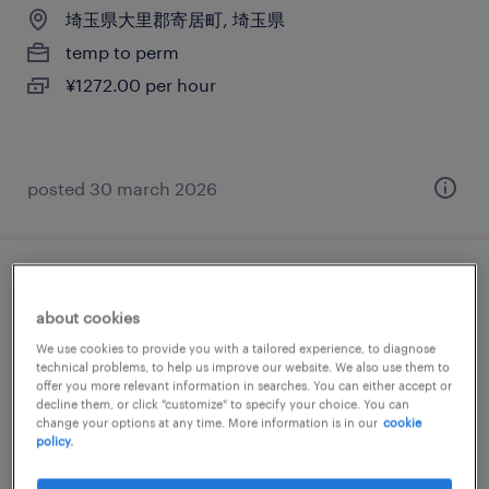
埼玉県大里郡寄居町, 埼玉県
temp to perm
¥1272.00 per hour
posted 30 march 2026
自動車・輸送機器の検査、組立・部品加工
about cookies
埼玉県大里郡寄居町, 埼玉県
We use cookies to provide you with a tailored experience, to diagnose
technical problems, to help us improve our website. We also use them to
temporary
offer you more relevant information in searches. You can either accept or
¥1279.00 per hour
decline them, or click "customize" to specify your choice. You can
change your options at any time. More information is in our
cookie
policy.