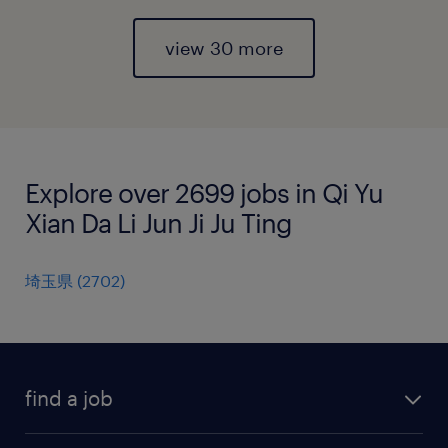
view 30 more
Explore over 2699 jobs in Qi Yu
Xian Da Li Jun Ji Ju Ting
埼玉県
(
2702
)
find a job
all jobs