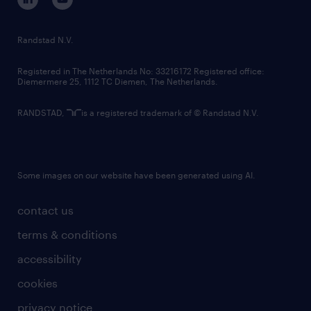
randstad innovation fund
country websites
Randstad N.V.
contact us
Registered in The Netherlands No: 33216172 Registered office:
Diemermere 25, 1112 TC Diemen, The Netherlands.
RANDSTAD,
is a registered trademark of © Randstad N.V.
Some images on our website have been generated using AI.
contact us
terms & conditions
accessibility
cookies
privacy notice