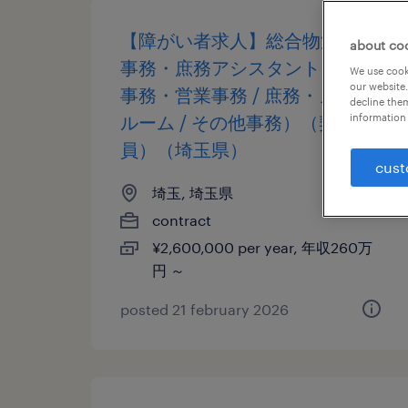
【障がい者求人】総合物流業／
about co
事務・庶務アシスタント（一般
We use cooki
our website.
事務・営業事務 / 庶務・メール
decline them
ルーム / その他事務）（契約社
information 
員）（埼玉県）
cust
埼玉, 埼玉県
contract
¥2,600,000 per year, 年収260万
円 ～
posted 21 february 2026