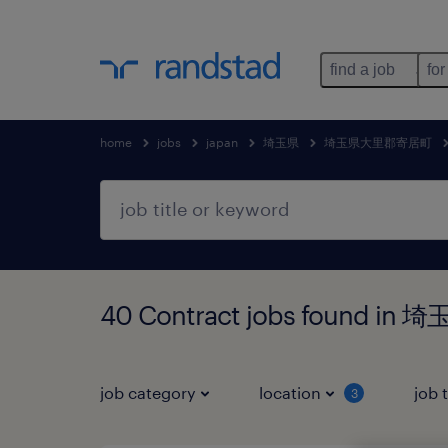
find a job
for
home
jobs
japan
埼玉県
埼玉県大里郡寄居町
40 Contract jobs found
job category
location
job 
3