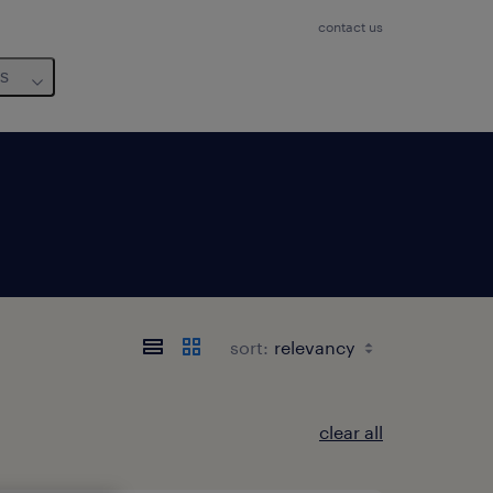
contact us
us
sort:
clear all