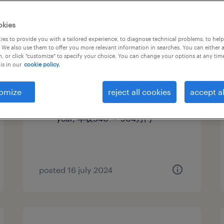
【障がい者求人】卸売業／オー
okies
プンポジション（契約社員）
es to provide you with a tailored experience, to diagnose technical problems, to hel
 We also use them to offer you more relevant information in searches. You can either 
（埼玉県）
, or click "customize" to specify your choice. You can change your options at any tim
is in our
cookie policy.
埼玉, 埼玉県
contract
omize
reject all cookies
accept al
¥3,400,000 - ¥5,040,000 per
year, 年収340 ～ 504万円
posted 16 july 2024