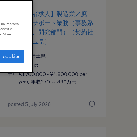
【障がい者求人】製造業／庶
務・事務サポート業務（事務系
p us improve
accept or
職種部門、開発部門）（契約社
e. More
員）（埼玉県）
埼玉, 埼玉県
l cookies
contract
¥3,700,000 - ¥4,800,000 per
year, 年収370 ～ 480万円
posted 5 july 2026