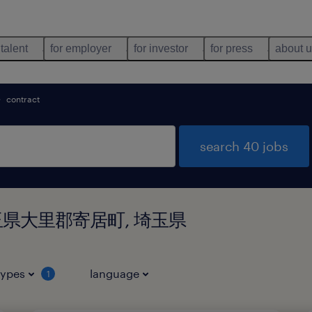
 talent
for employer
for investor
for press
about 
contract
search 40 jobs
 in 埼玉県大里郡寄居町, 埼玉県
types
language
1