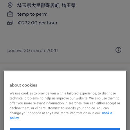
埼玉県大里郡寄居町, 埼玉県
temp to perm
¥1272.00 per hour
posted 30 march 2026
物流・ロジスティクスの仕分け・ピッキン
グ・梱包、食品加工・検査・袋詰め、検
about cookies
品、倉庫管理
We use cookies to provide you with a tailored experience, to diagnose
technical problems, to help us improve our website. We also use them to
offer you more relevant information in searches. You can either accept or
埼玉県大里郡寄居町, 埼玉県
decline them, or click "customize" to specify your choice. You can
change your options at any time. More information is in our
cookie
temporary
policy.
¥1600.00 per hour