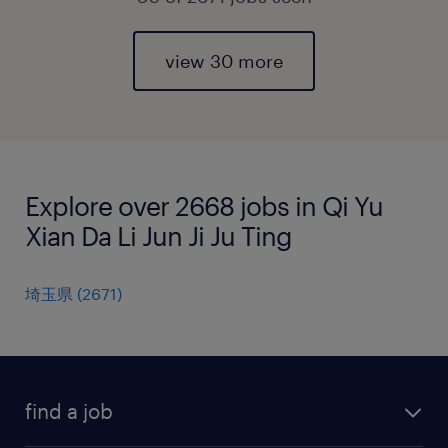
view 30 more
Explore over 2668 jobs in Qi Yu
Xian Da Li Jun Ji Ju Ting
埼玉県
(
2671
)
find a job