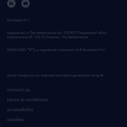
randstad innovation fund
country websites
Randstad N.V.
contact us
Registered in The Netherlands No: 33216172 Registered office:
Diemermere 25, 1112 TC Diemen, The Netherlands.
RANDSTAD,
is a registered trademark of © Randstad N.V.
Some images on our website have been generated using AI.
contact us
terms & conditions
accessibility
cookies