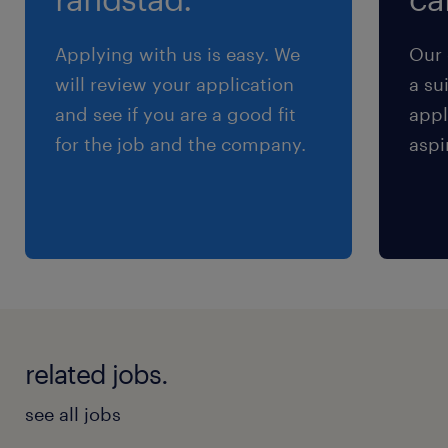
仕事もご案内できます。
Applying with us is easy. We
Our 
will review your application
a su
and see if you are a good fit
appl
for the job and the company.
aspi
related jobs.
see all jobs