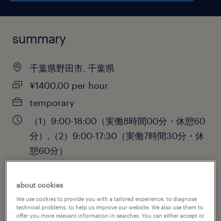
summary
千葉県野田市, 千葉県
¥1400.00 per hour
temporary
（1）9:00-18:00（実働8時間00分・休憩60
分）,（2）9:00-17:30（実働7時間30分・休
憩60分）
about cookies
job category
We use cookies to provide you with a tailored experience, to diagnose
technical problems, to help us improve our website. We also use them to
warehousing & distribution
offer you more relevant information in searches. You can either accept or