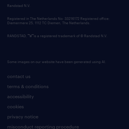
country websites
Randstad N.V.
contact us
Registered in The Netherlands No: 33216172 Registered office:
Diemermere 25, 1112 TC Diemen, The Netherlands.
RANDSTAD,
is a registered trademark of © Randstad N.V.
Some images on our website have been generated using AI.
contact us
terms & conditions
accessibility
cookies
privacy notice
misconduct reporting procedure