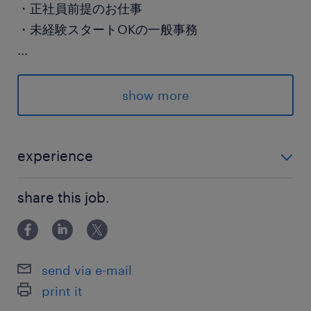
・正社員前提のお仕事
・未経験スタートOKの一般事務
...
※上記求人は一例で、特定の求人に関する募集で
はありません。
show more
※応募時の状況によりご紹介できるお仕事は異な
ります。
experience
未経験歓迎 ※ご経験に応じたお仕事のご紹介も可能で
派遣先の特徴
share this job.
す。
※お仕事内容により異なります。
最寄駅
send via e-mail
東武野田線／野田市駅（徒歩10分）
print it
東武野田線／七光台駅（徒歩10分）