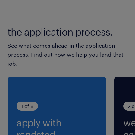
東武野田線／梅郷駅
休日休暇
the application process.
週休2日
※勤務日はお仕事により異なります。 【例】週
See what comes ahead in the application
3～週5勤務、平日休みor土日休みなど
process. Find out how we help you land that
job.
就業時間
（1）9:00-18:00（実働8時間00分・休憩60分）
（2）9:00-17:30（実働7時間30分・休憩60分）
※※お仕事内容・職種・勤務地により異なりま
す。
1 of 8
2 o
apply with
we
残業
※お仕事により異なります。 ※ご希望に応じたお
randstad.
cal