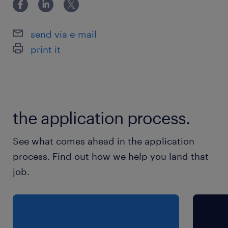
technologiques stimulants, tout en apportant
une précieuse expertise pour optimiser nos
send via e-mail
opérations courantes.
print it
Avantages
Assurances collectives complètes dès votre
1er jour + Télémédecine
the application process.
Horaires flexibles, horaires d'été, et la
possibilité unique de travailler de l’étranger
See what comes ahead in the application
jusqu’à 4 semaines par année.
process. Find out how we help you land that
Carte de transport en commun remboursée à
job.
100%.
Activités sociales