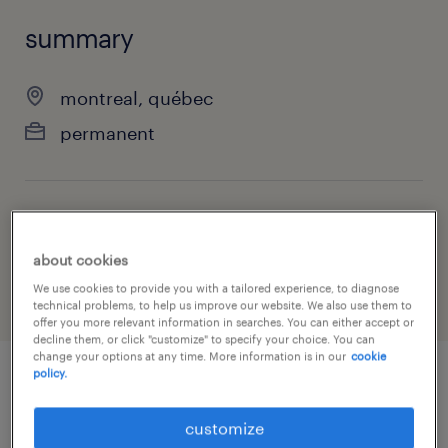
summary
montreal, québec
permanent
job category
information technology
about cookies
We use cookies to provide you with a tailored experience, to diagnose
technical problems, to help us improve our website. We also use them to
offer you more relevant information in searches. You can either accept or
decline them, or click "customize" to specify your choice. You can
change your options at any time. More information is in our
cookie
policy.
job details
customize