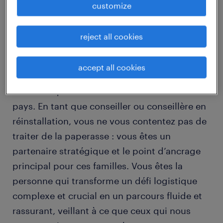
customize
job details
reject all cookies
Déménager est l'un des plus grands facteurs
de stress dans la vie, mais pour les membres
accept all cookies
des Forces armées canadiennes, c'est une
réalité fréquente de leur service envers notre
pays. En tant que conseiller ou conseillère en
réinstallation, vous ne vous contentez pas de
traiter de la paperasse : vous êtes un
partenaire stratégique et le point d’ancrage
principal pour ces familles. Vous êtes la
personne qui transforme un défi logistique
complexe et crucial en un parcours fluide et
rassurant, veillant à ce que ceux qui nous