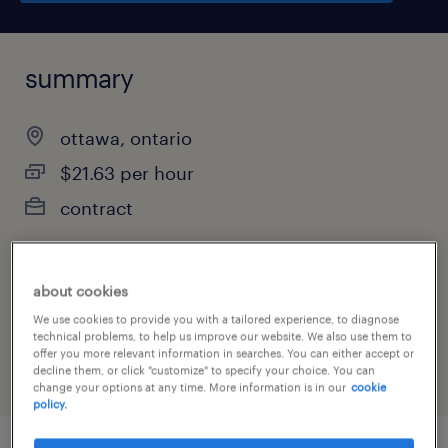
summary
ottawa, ontario
$21.63 per hour
contract
about cookies
job category
We use cookies to provide you with a tailored experience, to diagnose
customer service & call center
technical problems, to help us improve our website. We also use them to
offer you more relevant information in searches. You can either accept or
decline them, or click "customize" to specify your choice. You can
change your options at any time. More information is in our
cookie
policy.