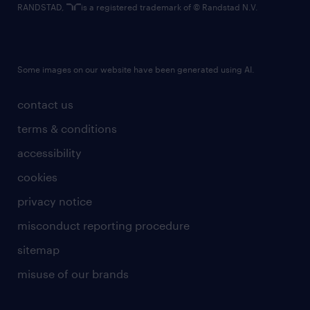
RANDSTAD,
is a registered trademark of © Randstad N.V.
sur la réinstallation des Forces canadiennes et
interprétez-en les nuances. Vous serez la voix
experte capable de traduire les politiques en
Some images on our website have been generated using AI.
conseils concrets et exploitables.
contact us
Qualifications
terms & conditions
Voici la traduction de la section des
accessibility
exigences et qualifications, formulée de
cookies
manière directe et professionnelle :
privacy notice
Profil recherché
misconduct reporting procedure
Bilinguisme absolu : Une maîtrise
sitemap
exceptionnelle du français et de l'anglais, à
misuse of our brands
l'oral comme à l'écrit, est obligatoire. Vous
devez être en mesure d'expliquer clairement