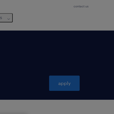
contact us
us
apply