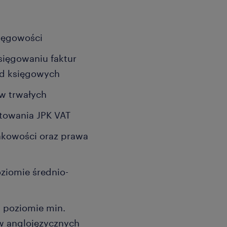
sięgowości
sięgowaniu faktur
ld księgowych
w trwałych
towania JPK VAT
nkowości oraz prawa
ziomie średnio-
a poziomie min.
w anglojęzycznych