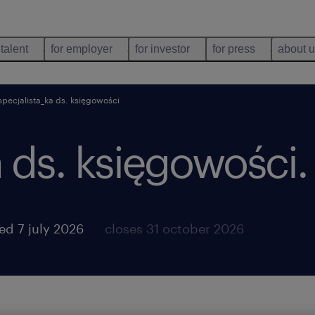
 talent
for employer
for investor
for press
about 
specjalista_ka ds. księgowości
a ds. księgowości
.
ed 7 july 2026
closes 31 october 2026