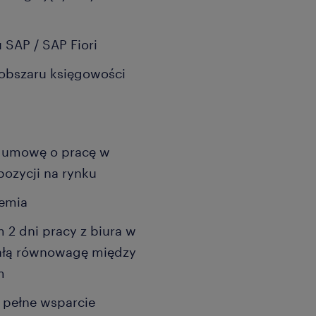
 SAP / SAP Fiori
 obszaru księgowości
 o umowę o pracę w
pozycji na rynku
emia
 2 dni pracy z biura w
nałą równowagę między
m
 pełne wsparcie