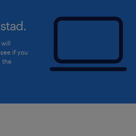
stad.
will
see if you
d the