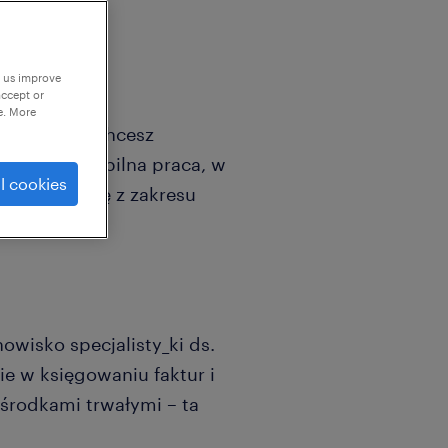
p us improve
accept or
e. More
finansów i chcesz
suje Cię stabilna praca, w
l cookies
swoją wiedzę z zakresu
owisko specjalisty_ki ds.
ie w księgowaniu faktur i
 środkami trwałymi – ta