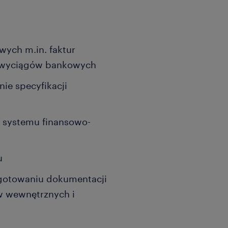
ych m.in. faktur
i, wyciągów bankowych
ie specyfikacji
 systemu finansowo-
u
ygotowaniu dokumentacji
w wewnętrznych i