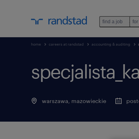
find a job
for
home
careers at randstad
accounting & auditing
specjalista_k
warszawa
,
mazowieckie
post