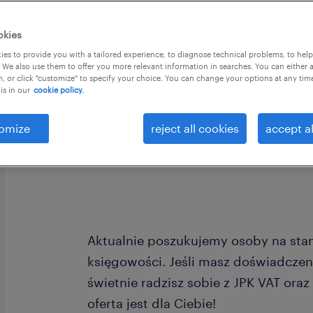
okies
es to provide you with a tailored experience, to diagnose technical problems, to hel
 We also use them to offer you more relevant information in searches. You can either 
, or click "customize" to specify your choice. You can change your options at any tim
is in our
cookie policy.
Szukasz nowych wyzwań w obszarze 
dołączyć do zgranego zespołu? Intere
omize
reject all cookies
accept al
której z powodzeniem wykorzystasz 
rachunkowości?
Aktualnie poszukujemy osoby na stan
księgowości. Jeśli masz doświadczen
świetnie radzisz sobie z JPK VAT oraz
oferta jest dla Ciebie!