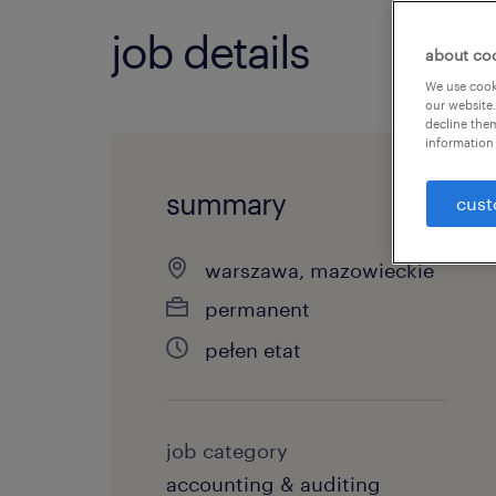
job details
about co
We use cooki
our website.
decline them
information 
summary
cust
warszawa, mazowieckie
permanent
pełen etat
job category
accounting & auditing