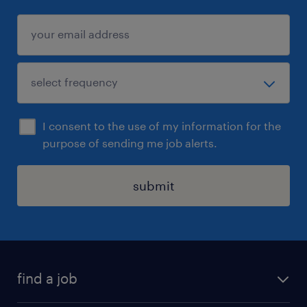
entreprise industrielle dynamique et en plein
développement basée à Parthenay, notre
cabinet recrute un(e) Technicien(ne) de
Maintenance Industrielle F/H.
I consent to the use of my information for the
purpose of sending me job alerts.
submit
find a job