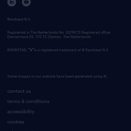
randstad innovation fund
country websites
Randstad N.V.
contact us
Registered in The Netherlands No: 33216172 Registered office:
Diemermere 25, 1112 TC Diemen, The Netherlands.
RANDSTAD,
is a registered trademark of © Randstad N.V.
Some images on our website have been generated using AI.
contact us
terms & conditions
accessibility
cookies