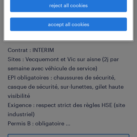
reject all cookies
job details
accept all cookies
descriptif du poste
Contrat : INTERIM
Sites : Vecquemont et Vic sur aisne (2j par
semaine avec véhicule de service)
EPI obligatoires : chaussures de sécurité,
casque de sécurité, sur-lunettes, gilet haute
visibilité
Exigence : respect strict des règles HSE (site
industriel)
Permis B : obligatoire
...
Anglais technique : lecture / échanges