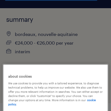
summary
bordeaux, nouvelle-aquitaine
€24,000 - €26,000 per year
interim
job category
about cookies
information technology
We use cookies to provide you with a tailored experience, to diagnose
technical problems, to help us improve our website. We also use them to
offer you more relevant information in searches. You can either accept or
decline them, or click "customize" to specify your choice. You can
change your options at any time. More information is in our
cookie
policy.