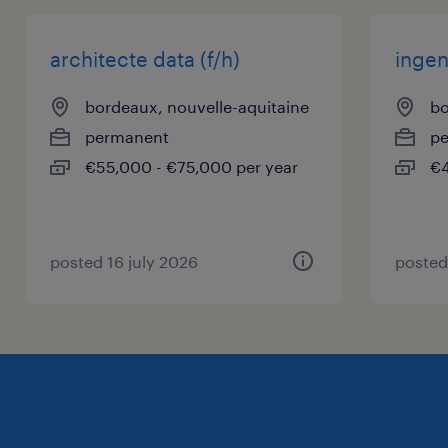
architecte data (f/h)
ingen
bordeaux, nouvelle-aquitaine
bo
permanent
p
€55,000 - €75,000 per year
€4
posted 16 july 2026
posted