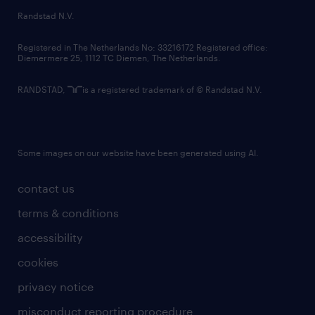
country websites
Randstad N.V.
contact us
Registered in The Netherlands No: 33216172 Registered office:
Diemermere 25, 1112 TC Diemen, The Netherlands.
RANDSTAD,
is a registered trademark of © Randstad N.V.
Some images on our website have been generated using AI.
contact us
terms & conditions
accessibility
cookies
privacy notice
misconduct reporting procedure