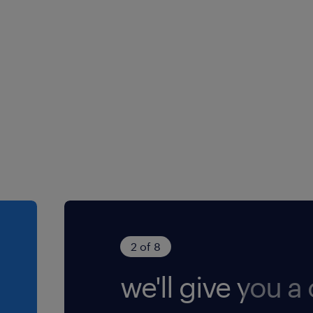
i di natura
 inglese livello B2
tronica
ilizzo del
laggio, pre-
di excel
re e possesso di
uoghi presso i
cnici sulla
one di genere
 schede tecniche
rio (NB) ai sensi
Legislativo n.
. 96/2026 ed è
o della diversity e
2 of 8
ere l'informativa
we'll give you a c
ensi dell'art. 13