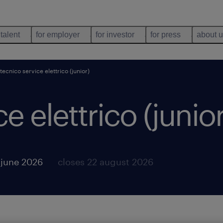
 talent
for employer
for investor
for press
about 
tecnico service elettrico (junior)
e elettrico (junior
 june 2026
closes 22 august 2026