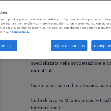
okies
es to provide you with a tailored experience, to diagnose technical problems, to hel
 We also use them to offer you more relevant information in searches. You can either 
, or click "customize" to specify your choice. You can change your options at any tim
is in our
cookie policy.
Randstad Talent Selection è la specia
Ricerca & Selezione di professionisti q
omize
reject all cookies
accept al
La nostra azienda cliente è una realtà
specializzata nella progettazione e c
industriali.
Siamo alla ricerca di un tecnico servic
Sede di lavoro: Milano, previste trasf
internazionali