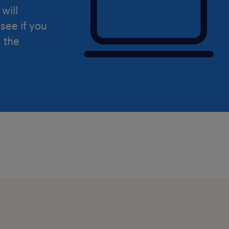
del Regolamento (UE) 2016/679 sulla 
will
dati (GDPR).
see if you
d the