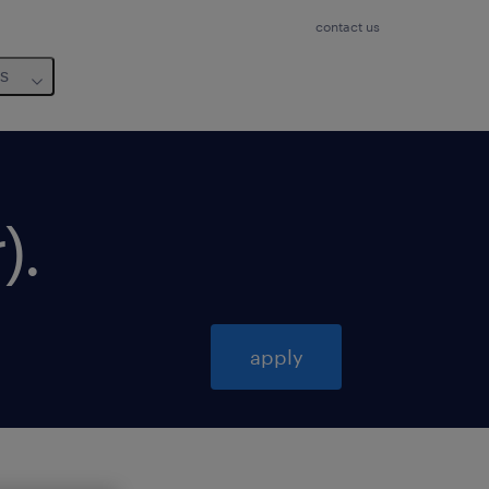
contact us
us
)
.
apply