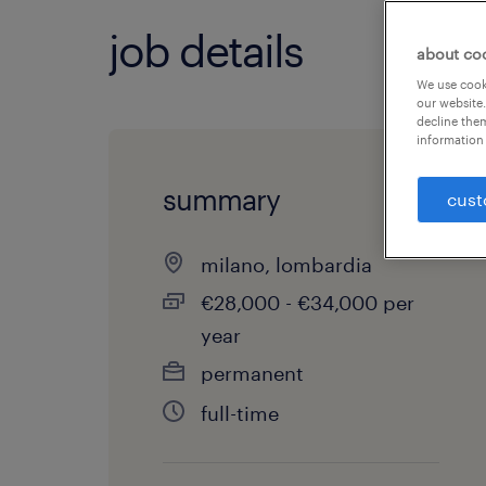
job details
about co
We use cooki
our website.
decline them
information 
summary
cust
milano, lombardia
€28,000 - €34,000 per
year
permanent
full-time