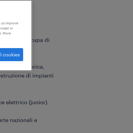
p us improve
accept or
e. More
lty che si occupa di
ualificati.
l cookies
 milanese storica,
ostruzione di impianti
e elettrico (junior).
erte nazionali e