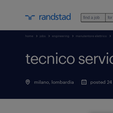
find a job
for
home
jobs
engineering
manutentore elettrico
tecnico servic
milano
,
lombardia
posted 24