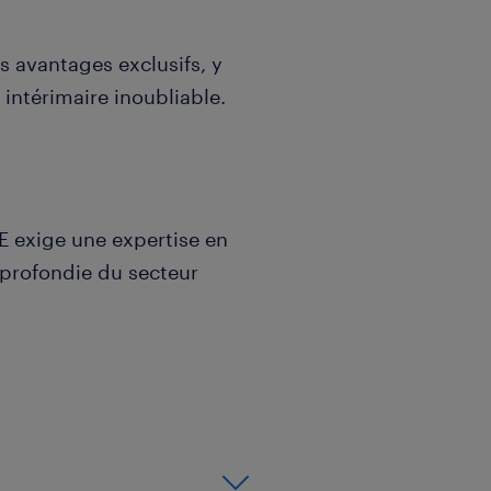
s avantages exclusifs, y
intérimaire inoubliable.
 exige une expertise en
pprofondie du secteur
 garantissant un accueil
ersonnalisé
 des opportunités
objectifs de croissance