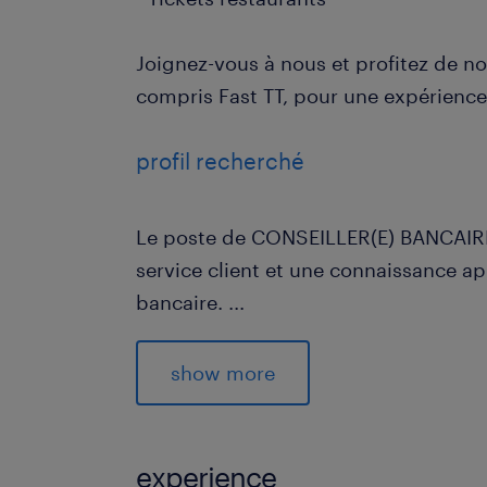
Joignez-vous à nous et profitez de no
compris Fast TT, pour une expérience 
profil recherché
Le poste de CONSEILLER(E) BANCAIRE
service client et une connaissance a
bancaire.
...
- Sens aigu du service à la clientèle,
show more
chaleureux et un accompagnement p
- Capacité à identifier et concrétiser
commerciales tout en respectant les 
experience