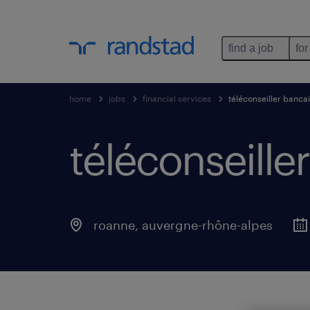
find a job
for
home
jobs
financial services
téléconseiller bancai
téléconseiller
roanne
,
auvergne-rhône-alpes