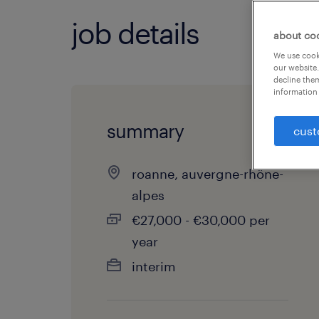
job details
about co
We use cooki
our website.
decline them
information 
summary
cust
roanne, auvergne-rhône-
alpes
€27,000 - €30,000 per
year
interim