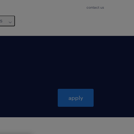
contact us
us
apply