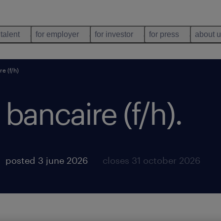
 talent
for employer
for investor
for press
about 
re (f/h)
 bancaire (f/h)
.
posted 3 june 2026
closes 31 october 2026