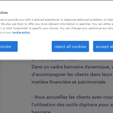
okies
es to provide you with a tailored experience, to diagnose technical problems, to hel
 We also use them to offer you more relevant information in searches. You can either 
, or click "customize" to specify your choice. You can change your options at any tim
is in our
cookie policy.
descriptif du poste
omize
reject all cookies
accept al
Quel défi enthousiasmant réserve le
BANCAIRE pour vous ?
Dans un cadre bancaire dynamique, v
d'accompagner les clients dans leurs
matière financière et patrimoniale
- Vous accueillez les clients avec co
l'utilisation des outils digitaux pour
bancaire