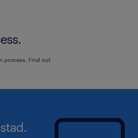
Notre client situé à ROANNE est une e
principale est celle des services finan
activités d'assurance et des caisses d
Commodités de transport pour rejoindr
ess.
- Accessible facilement en transport
du lieu de travail.
n process. Find out
stad.