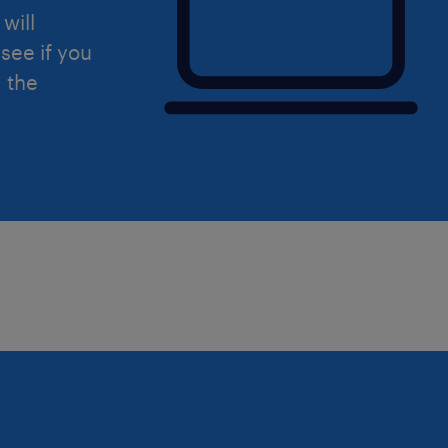
will
see if you
d the