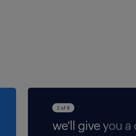
ntreprise dont l'activité
ciers, à l'exclusion des
e retraite.
e le lieu de travail :
s en commun, à proximité
2 of 8
we'll give you a c