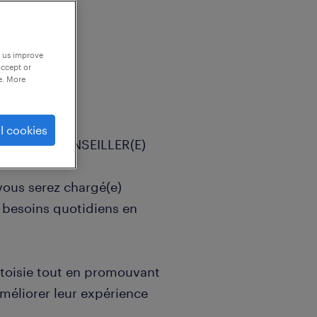
p us improve
accept or
e. More
l cookies
 poste de CONSEILLER(E)
ous serez chargé(e)
 besoins quotidiens en
urtoisie tout en promouvant
 améliorer leur expérience