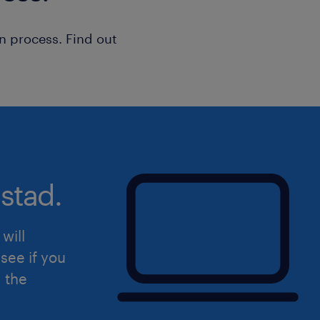
n process. Find out
stad.
will
see if you
d the