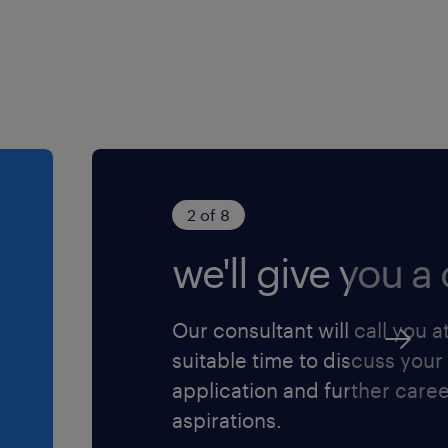
2 of 8
we'll give you a c
Our consultant will call you a
suitable time to discuss your
application and further care
aspirations.