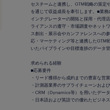
セスチームと連携し、GTM戦略の策定
を通じて収益成長を牽引します。■業務
インテグレーターの開拓と採用・代理
ライアンスの遵守・市場調査やネット
ス創出・展示会やカンファレンスへの
応・マーケティング等と連携したGTM
いたパイプラインや目標進捗のデータ管理#LI-
求められる経験
■応募要件
・リード獲得から成約までの豊富な営
・計測器業界のサプライチェーンおよ
・CRM（Dynamics等）を用いたデ
・日本語および英語での優れたビジネ