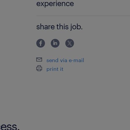
experience
■応募要件 ・リード獲得から成約まで
share this job.
験 ・計測器業界のサプライチェーンお
解 ・CRM（Dynamics等）を用いた
・日本語および英語での優れた
send via e-mail
print it
ess.