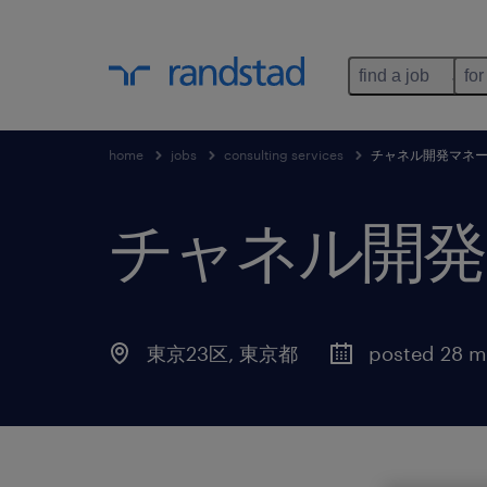
find a job
for
home
jobs
consulting services
チャネル開発マネ
チャネル開発
東京23区
,
東京都
posted 28 m