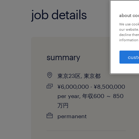
job details
about co
We use cooki
our website.
decline them
information 
summary
cust
東京23区, 東京都
¥6,000,000 - ¥8,500,000
per year, 年収600 ～ 850
万円
permanent