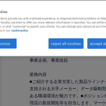
okies
es to provide you with a tailored experience, to diagnose technical problems, to hel
 We also use them to offer you more relevant information in searches. You can either 
, or click "customize" to specify your choice. You can change your options at any tim
is in our
cookie policy.
社名
社名非公開
omize
reject all cookies
accept al
職種
事業企画、事業統括
業務内容
■ご紹介する企業充実した製品ラインナ
支持される大手メーカー。データ駆動
ある職場環境が魅力です。■ポジション
理店の新規開拓等を担当します。マー