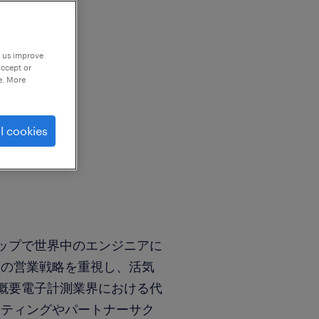
p us improve
accept or
e. More
l cookies
ップで世界中のエンジニアに
型の営業戦略を重視し、活気
概要電子計測業界における代
ケティングやパートナーサク