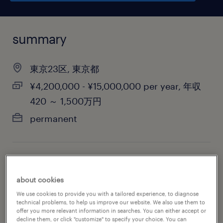
summary
東京23区, 東京都
¥4,200,000 - ¥15,000,000 per year, 年収
420 ～ 1,500万円
permanent
job category
design
about cookies
We use cookies to provide you with a tailored experience, to diagnose
technical problems, to help us improve our website. We also use them to
offer you more relevant information in searches. You can either accept or
decline them, or click "customize" to specify your choice. You can