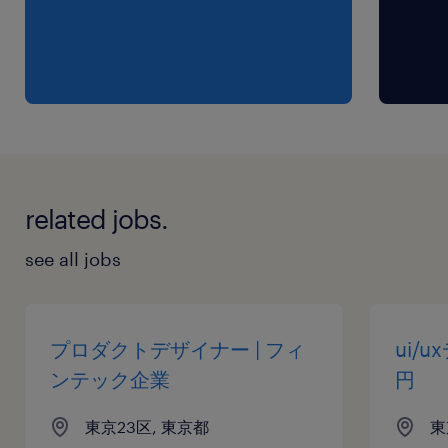
険
待遇・福利厚生
休憩室
-
休日休暇
related jobs.
日曜日,土曜日,祝日
-
see all jobs
給与
年収420 ～ 1,500万円
プロダクトデザイナー | フィ
ui/
ンテック企業
円
賞与
東京23区, 東京都
東
-