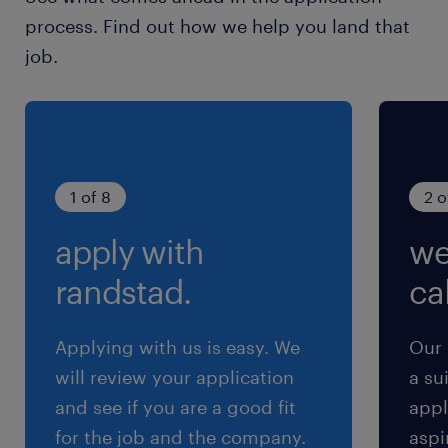
process. Find out how we help you land that
■歓迎スキル
job.
・クライアントワークでのワークショップの企画
運営経験
・大規模WEBサービスやBtoB SaaSでのプロダク
トデザインの経験
・Photoshop, Illustratorなどのデザイン描画ツ
1 of 8
2 o
ールを使ったデザイン制作経験
apply with
we
・After Effects, Premiereなど動画作成ツールで
の動画作成の経験
randstad.
cal
・企業やサービスのブランディングデザインの経
験
Applying with us is easy. We
Our 
will review your application
a su
保険
and see if you are a good fit
appl
健康保険,厚生年金保険,介護保険,雇用保険,労災保
for the job and the company.
aspi