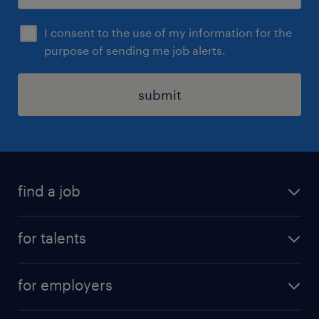
I consent to the use of my information for the
purpose of sending me job alerts.
submit
find a job
all jobs
for talents
career advice
operational career
careers at Randstad
for employers
professional career
staffing solutions