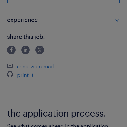
■必須スキル
▽以下領域のいずれかの経験をお持ちの方
・5年以上のUXデザイナー、UIデザイナーとして
experience
の経験
■必須スキル ▽以下領域のいずれかの経験をお持ちの方
・クライアントや様々なステークホルダーを巻き
share this job.
・5年以上のUXデザイナー、UIデザイナーとしての経
込んだプロジェクト推進経験
験 ・クライアントや様々なステークホルダーを巻き込
・HCDプロジェクトの企画立案、デリバリーの
んだプロジェクト推進経験 ・HCDプロジェク
経験
send via e-mail
・ユーザー調査の企画、実査、分析、レポートの
print it
経験
・Adobe XD, Figma, Sketchなどデザインツー
ルを用いたプロトタイプ作成経験
・ヒューリスティック評価、エキスパートレビュ
the application process.
ーなどデザイン評価の経験
・ポートフォリオのご提出
See what comes ahead in the application