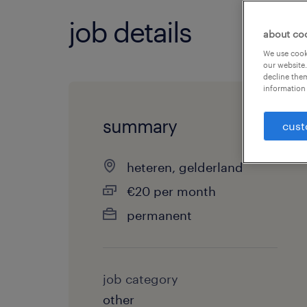
job details
about co
We use cooki
our website.
decline them
information 
summary
cust
heteren, gelderland
€20 per month
permanent
job category
other