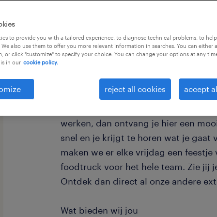
okies
es to provide you with a tailored experience, to diagnose technical problems, to hel
 We also use them to offer you more relevant information in searches. You can either 
, or click "customize" to specify your choice. You can change your options at any tim
is in our
cookie policy.
Ben jij een chauffeur CE die enthousi
modernste wagens? Bij ons stap je i
omize
reject all cookies
accept al
verdien je een mooi salaris. Het brut
€18,71 tot €20,24 exclusief toeslagen
werken, dan ontvang je hier een mooie
snel en je krijgt te horen wat je gaa
maken we er elke vrijdag een feestje
foodtruck voor het hele team. Zie jij j
Ontdek dan direct al onze andere extr
Wat bieden wij jou