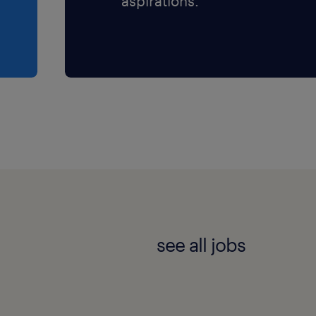
aspirations.
oor iedereen die zich
see all jobs