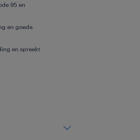
code 95 en
ing en goede
ding en spreekt
e parkeerplaats van het
 de dag niet gehaast, maar
je met je collega's. Zodra
uur van je indrukwekkende
r.
moment stuur je met