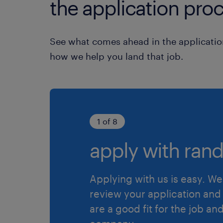
the application proc
See what comes ahead in the applicatio
how we help you land that job.
1 of 8
apply with rand
Applying with us is easy. We 
review your application and 
are a good fit for the job an