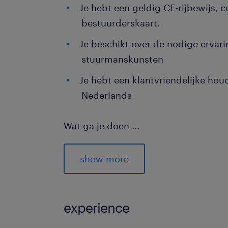
Je hebt een geldig CE-rijbewijs, 
bestuurderskaart.
Je beschikt over de nodige ervar
stuurmanskunsten
Je hebt een klantvriendelijke hou
Nederlands
Wat ga je doen
...
De zon komt langzaam op terwijl je d
distributiecentrum oprijdt. Je begint
show more
met een goede bak koffie en een grap
de laadklep sluit en je achter het st
truck klimt, begint het echte avontuu
experience
Geen dag is hier hetzelfde. Het ene 