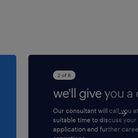
 betrokken familiebedrijf.
e benadering,
s op ontwikkeling. De
ratis fruit, food truck
is er extra aandacht voor
 biedt ze haar medewerkers
2 of 8
geving met een jong
we'll give you a c
Our consultant will call you a
llicitatie door te klikken
suitable time to discuss your
kun je altijd telefonisch of
application and further care
e staan je graag te