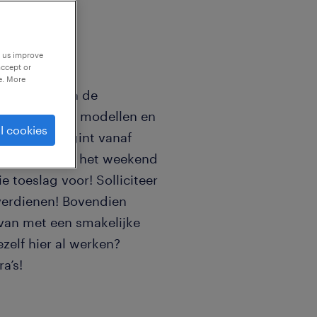
p us improve
accept or
e. More
ast wordt van de
n de nieuwste modellen en
l cookies
o uurloon begint vanaf
. Wil je ook in het weekend
 toeslag voor! Solliciteer
t verdienen! Bovendien
 van met een smakelijke
ezelf hier al werken?
a’s!