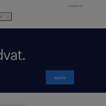
contact us
us
dvat
.
apply