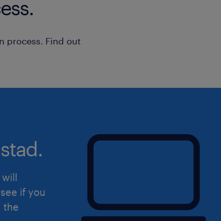
ess.
Waar ga je werken
Onze opdrachtgever is een modern en
n process. Find out
Ze staat bekend om haar persoonlijk
professionele werkomgeving en focu
werksfeer is informeel en hecht. Met g
vrijdagen en personeelsevenementen 
het welzijn van het team. Daarnaast
een veilige, goed uitgeruste werkom
wagenpark.
stad.
Sollicitatie
will
Is dit de baan voor jou? Stuur jouw so
see if you
op de button 'solliciteren'. Bij vragen 
d the
per mail contact met ons opnemen. W