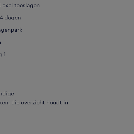
4 excl toeslagen
 4 dagen
agenpark
m
g 1
andige
en, die overzicht houdt in