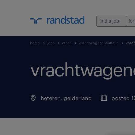
find a job
for
home
jobs
other
vrachtwagenchauffeur
vrach
vrachtwagenc
heteren
,
gelderland
posted 1