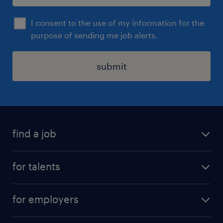
I consent to the use of my information for the
purpose of sending me job alerts.
submit
find a job
all jobs
for talents
career advice
operational career
careers at Randstad
for employers
professional career
staffing solutions