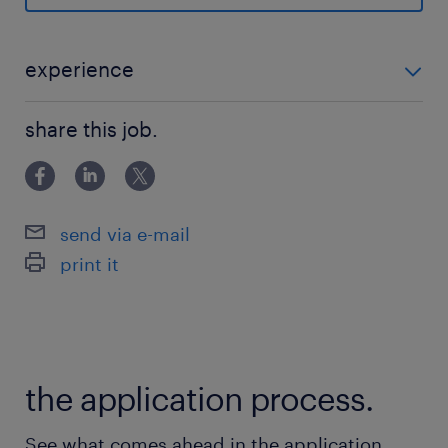
休日休暇
土曜日 日曜日 祝日
experience
給与
理系学位をお持ちの方に加えて、以下①あるいは②の
年収500 ～ 1,000万円
share this job.
業務経験がある方が対象となります。 ①大学病院にて
薬剤師として勤務のある方 ②バイオシミラー医薬品に
賞与
関する研究者やその他専門職 ・中級レベルの英語力
（読
-
send via e-mail
雇用期間
print it
期間の定めなし
the application process.
See what comes ahead in the application