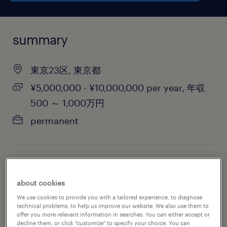
summary
東京23区, 東京都
¥5,000,000 - ¥10,000,000 per year, 年収
500 ～ 1,000万円
permanent
job category
biotechnology & pharmaceutical
about cookies
We use cookies to provide you with a tailored experience, to diagnose
technical problems, to help us improve our website. We also use them to
offer you more relevant information in searches. You can either accept or
decline them, or click "customize" to specify your choice. You can