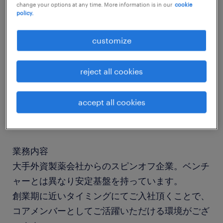
change your options at any time. More information is in our
cookie
policy.
job details
customize
社名
reject all cookies
社名非公開
accept all cookies
職種
薬事、メディカルライティング
業務内容
大手外資製薬会社からのスピンオフ企業。ベンチ
ャーとは異なり安定基盤を持っています。
創業期に近いタイミングにてご入社頂くことで、
コアメンバーとしてご活躍いただける環境がござ