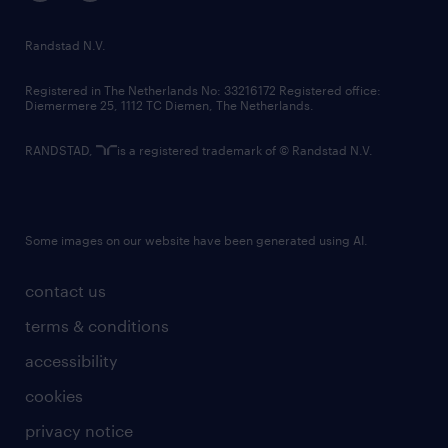
randstad innovation fund
country websites
Randstad N.V.
contact us
Registered in The Netherlands No: 33216172 Registered office:
Diemermere 25, 1112 TC Diemen, The Netherlands.
RANDSTAD,
is a registered trademark of © Randstad N.V.
Some images on our website have been generated using AI.
contact us
terms & conditions
accessibility
cookies
privacy notice