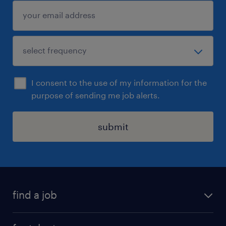
snel!
Uiteraard staat deze vacature open voor
iedereen die zich hierin herkent.
I consent to the use of my information for the
purpose of sending me job alerts.
submit
find a job
all jobs