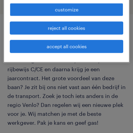
customize
reject all cookies
job details
accept all cookies
Stop met dromen en word
vrachtwagenchauffeur. Wij betalen jouw
rijbewijs C/CE en daarna krijg je een
jaarcontract. Het grote voordeel van deze
baan? Je zit bij ons niet vast aan één bedrijf in
de transport. Zoek je toch iets anders in de
regio Venlo? Dan regelen wij een nieuwe plek
voor je. Wij matchen je met de beste
werkgever. Pak je kans en geef gas!