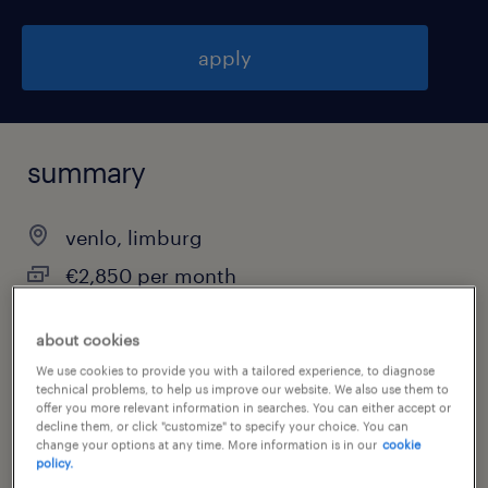
apply
summary
venlo, limburg
€2,850 per month
permanent
about cookies
We use cookies to provide you with a tailored experience, to diagnose
technical problems, to help us improve our website. We also use them to
offer you more relevant information in searches. You can either accept or
job category
decline them, or click "customize" to specify your choice. You can
other
change your options at any time. More information is in our
cookie
policy.