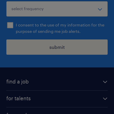
I consent to the use of my information for the
purpose of sending me job alerts.
submit
find a job
all jobs
for talents
career advice
operational career
careers at Randstad