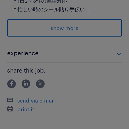
＊1日2～3件の電話対応
＊忙しい時のシール貼り手伝い
...
など
show more
◎少人数のチームで静かな環境！
◎基本はひとりで黙々作業を進めます♪
experience
＝＝＝＝＝＝＝＝＝＝＝＝
＼未経験さんも大歓迎♪／ ◎経験不問 ◎エクセルでの
share this job.
フォーマット入力ができればOK！
気になったら＼応募ボタンをポチっ／
派遣先の特徴
send via e-mail
多様な業界の中小企業や大手企業に対し、組織運
print it
営や業務プロセス改善、新規事業立ち上げなどを
サポートし、持続的な成長を支援するコンサルテ