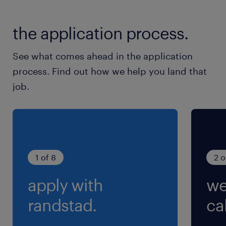
ィング会社です。
the application process.
最寄駅
京阪本線／大和田(大阪府)駅（車9分）
See what comes ahead in the application
片町線／四条畷駅（車18分）
process. Find out how we help you land that
片町線／住道駅（車16分）
job.
休日休暇
土日祝日
▼お盆：希望に合わせて調整可能！休みもOK！
1 of 8
2 o
就業時間
apply with
we
9:00-18:00（実働8時間00分・休憩60分）
randstad.
cal
残業