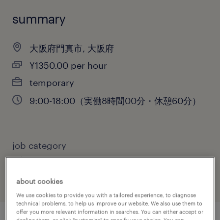
summary
大阪府門真市, 大阪府
¥1350.00 per hour
temporary
9:00-18:00（実働8時間00分・休憩60分）
job category
administrative & support services
about cookies
We use cookies to provide you with a tailored experience, to diagnose
technical problems, to help us improve our website. We also use them to
offer you more relevant information in searches. You can either accept or
decline them, or click "customize" to specify your choice. You can