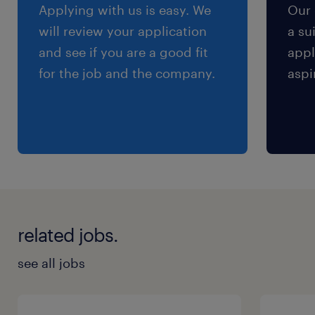
▼残業ほぼなし！
Applying with us is easy. We
Our 
will review your application
a su
and see if you are a good fit
appl
for the job and the company.
aspi
related jobs.
see all jobs