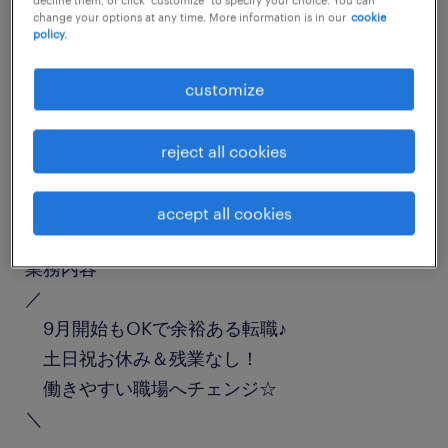
change your options at any time. More information is in our
cookie
job details
policy.
職種
customize
一般事務・OA事務
reject all cookies
勤務期間
長期（3ヶ月以上）
accept all cookies
業務内容
／
9月開始もOKで余裕ある転職♪
土日祝お休み＆残業なし！
働きやすい職場へチェンジ☆
＼