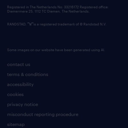
contact us
Registered in The Netherlands No: 33216172 Registered office:
Diemermere 25, 1112 TC Diemen, The Netherlands.
RANDSTAD,
is a registered trademark of © Randstad N.V.
Some images on our website have been generated using AI.
contact us
terms & conditions
accessibility
cookies
privacy notice
misconduct reporting procedure
sitemap