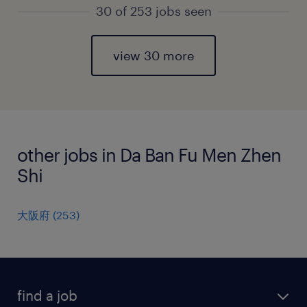
30 of 253 jobs seen
view 30 more
other jobs in Da Ban Fu Men Zhen
Shi
大阪府
(
253
)
find a job