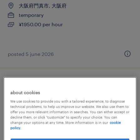
大阪府門真市, 大阪府
temporary
¥1950.00 per hour
posted 5 june 2026
メーカー系の一般事務・oa事務
about cookies
大阪府門真市, 大阪府
We use cookies to provide you with a tailored experience, to diagnose
temporary
technical problems, to help us improve our website. We also use them to
offer you more relevant information in searches. You can either accept or
¥1550.00 per hour
decline them, or click "customize" to specify your choice. You can
change your options at any time. More information is in our
cookie
policy.