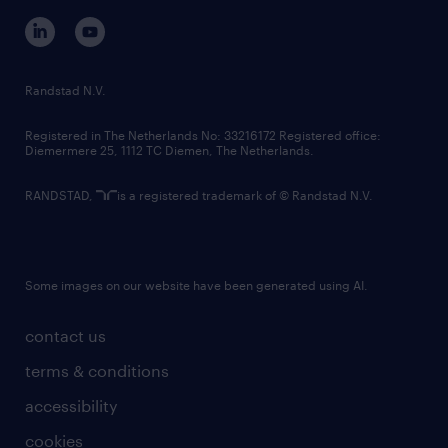
corporate governance
randstad innovation fund
country websites
Randstad N.V.
contact us
Registered in The Netherlands No: 33216172 Registered office:
Diemermere 25, 1112 TC Diemen, The Netherlands.
RANDSTAD,
is a registered trademark of © Randstad N.V.
Some images on our website have been generated using AI.
contact us
terms & conditions
accessibility
cookies