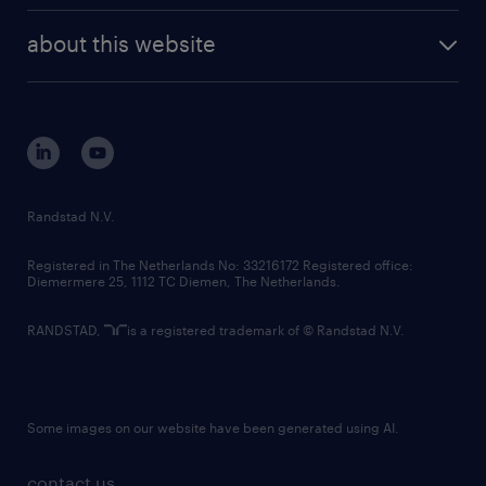
company profile
future of work
randstad digital
about this website
sustainability
tech suite
disclaimer
equity, diversity, inclusion and belonging
contact us
corporate governance
randstad innovation fund
country websites
Randstad N.V.
contact us
Registered in The Netherlands No: 33216172 Registered office:
Diemermere 25, 1112 TC Diemen, The Netherlands.
RANDSTAD,
is a registered trademark of © Randstad N.V.
Some images on our website have been generated using AI.
contact us