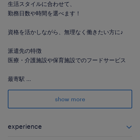
生活スタイルに合わせて、
勤務日数や時間を選べます！
資格を活かしながら、無理なく働きたい方に♪
派遣先の特徴
医療・介護施設や保育施設でのフードサービス
最寄駅
...
総武線／信濃町駅（徒歩3分）
大江戸線／国立競技場駅（徒歩5分）
show more
休日休暇
シフト制
experience
土日祝を含めたシフト制です