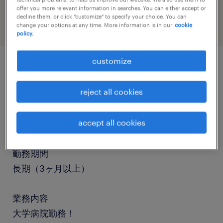
health & social care, practitioner & technician
offer you more relevant information in searches. You can either accept or
decline them, or click "customize" to specify your choice. You can
change your options at any time. More information is in our
cookie
policy.
customize
job details
reject all cookies
職種
accept all cookies
栄養士・管理栄養士
勤務期間
長期（3ヶ月以上）
業務内容
大学病院勤務！