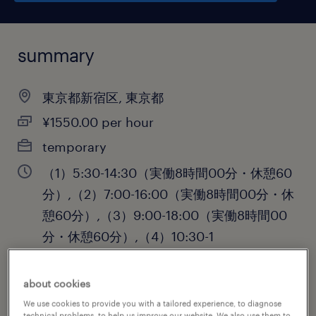
summary
東京都新宿区, 東京都
¥1550.00 per hour
temporary
（1）5:30-14:30（実働8時間00分・休憩60
分）,（2）7:00-16:00（実働8時間00分・休
憩60分）,（3）9:00-18:00（実働8時間00
分・休憩60分）,（4）10:30-1
about cookies
job category
We use cookies to provide you with a tailored experience, to diagnose
technical problems, to help us improve our website. We also use them to