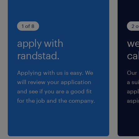
1 of 8
2 o
apply with
we
randstad.
cal
Applying with us is easy. We
Our 
will review your application
a su
and see if you are a good fit
appl
for the job and the company.
aspi