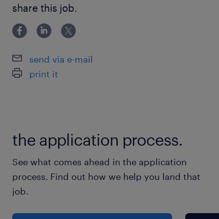
調理師免許 もしくは、栄養士免許をお持ちの方 ブラン
share this job.
クのある方、経験の浅い方も歓迎！
就業時間
（1）5:30-14:30（実働8時間00分・休憩60分）
（2）7:00-16:00（実働8時間00分・休憩60分）
send via e-mail
（3）9:00-18:00（実働8時間00分・休憩60分）
print it
（4）10:30-19:30（実働8時間00分・休憩60
分）
※早番のみなど、勤務時間の固定は応相談
the application process.
残業
月平均20hほど
See what comes ahead in the application
process. Find out how we help you land that
job.