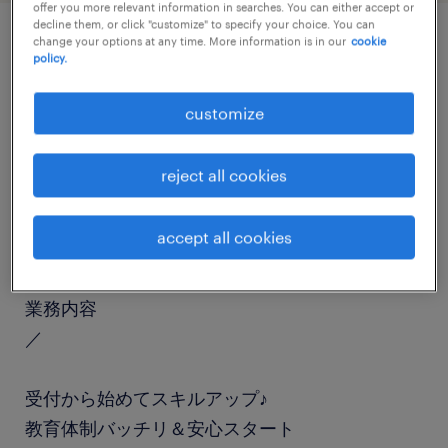
offer you more relevant information in searches. You can either accept or
decline them, or click "customize" to specify your choice. You can
change your options at any time. More information is in our
cookie
policy.
job details
customize
職種
医療事務・病院受付
reject all cookies
勤務期間
accept all cookies
長期（3ヶ月以上）
業務内容
／
受付から始めてスキルアップ♪
教育体制バッチリ＆安心スタート