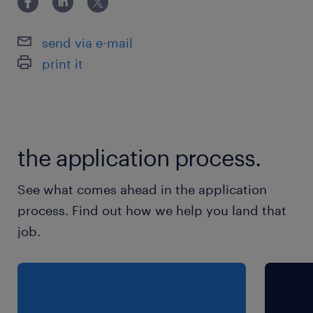
・周辺施設：目の前にスーパー・コンビニ・ファ
（医科・歯科）資格保有者 ・医療事務検定試験
ミレスあり
send via e-mail
・設備：休憩室・ロッカー・更衣室完備
print it
最寄駅
京葉線／新浦安駅（バス8分）
東西線／浦安(千葉県)駅（バス10分）
the application process.
京葉線／舞浜駅（バス12分）
See what comes ahead in the application
休日休暇
process. Find out how we help you land that
週休2日
job.
日曜定休・週休2日制（年間休日125日以上）・年
末年始休暇（5日間）・GW休暇 ・祝日休み
就業時間