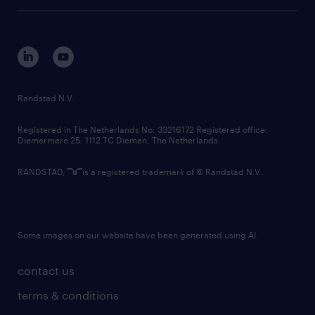
tech suite
disclaimer
equity, diversity, inclusion and belonging
contact us
corporate governance
randstad innovation fund
country websites
Randstad N.V.
contact us
Registered in The Netherlands No: 33216172 Registered office:
Diemermere 25, 1112 TC Diemen, The Netherlands.
RANDSTAD,
is a registered trademark of © Randstad N.V.
Some images on our website have been generated using AI.
contact us
terms & conditions