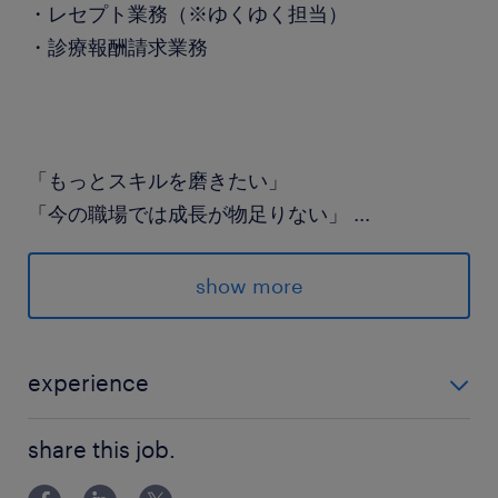
・レセプト業務（※ゆくゆく担当）
・診療報酬請求業務
「もっとスキルを磨きたい」
「今の職場では成長が物足りない」
...
そんなあなたを私たちは全力で応援します！
show more
経験を活かして、一緒に働きませんか？
まずはお気軽にご応募ください♪
experience
派遣先の特徴
【必須】 ・外来レセプト業務経験（年数不問） ・内
・配属部署：医療事務課（10名／30～50代の女
share this job.
科・外科がある病院での就業経験 【歓迎】 ・医療事務
性が活躍中）
経験 ・総合病院での勤務経験 ・医療保険請求事務者