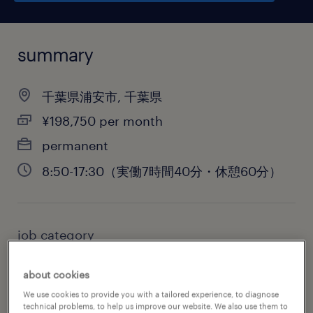
summary
千葉県浦安市, 千葉県
¥198,750 per month
permanent
8:50-17:30（実働7時間40分・休憩60分）
job category
health & social care, practitioner & technician
about cookies
We use cookies to provide you with a tailored experience, to diagnose
technical problems, to help us improve our website. We also use them to