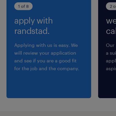
8:50-17:30（実働7時間40分・休憩60分）
1 of 8
2 o
apply with
we
残業
10～15h/月
randstad.
cal
交通費
Applying with us is easy. We
Our 
※通勤手当：全額支給
will review your application
a su
and see if you are a good fit
appl
for the job and the company.
aspi