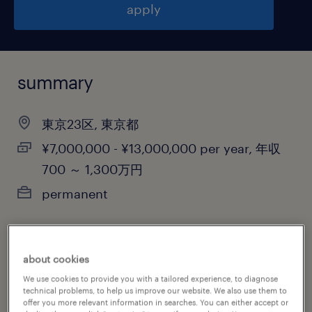
apply
summary
東京23区, 東京都
¥7,000,000 - ¥13,000,000 per year, 年収
700 ～ 1,300万円
permanent
job category
about cookies
biotechnology & pharmaceutical
We use cookies to provide you with a tailored experience, to diagnose
technical problems, to help us improve our website. We also use them to
offer you more relevant information in searches. You can either accept or