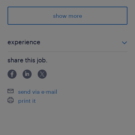
・CDISCによる電子データ申請関連業務経験（必
須要件）
show more
【歓迎要件】
・RやPythonなどのプログラミング経験者歓迎
・生物統計学の修士卒またはBioS卒業者歓迎
experience
【必須要件】 ・医薬品開発における統計解析業務経
保険
share this job.
験 5年以上（必須要件） ・SASを用いたプログラミン
健康保険 厚生年金保険 雇用保険
グ業務経験（必須要件） ・CDISCによる電子データ申
請関連業務経験（必須要件） 【歓迎要件】
休日休暇
send via e-mail
土曜日 日曜日 祝日
print it
給与
年収700 ～ 1,300万円