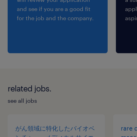
and see if you are a good fit
appl
for the job and the company.
aspi
related jobs.
see all jobs
がん領域に特化したバイオベ
rare 