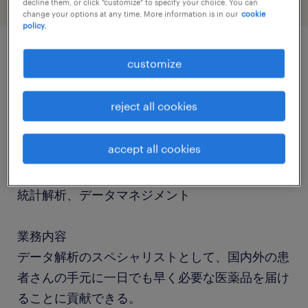
decline them, or click "customize" to specify your choice. You can
change your options at any time. More information is in our
cookie
policy.
customize
job details
reject all cookies
社名
社名非公開
accept all cookies
職種
統計解析、データマネジメント
業務内容
データ解析のスペシャリストとして、国内外の患
者さんの手元に一日でも早く必要な医薬品を届け
ることに貢献できる。