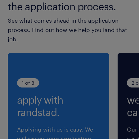
the application process.
賞与
2000000
See what comes ahead in the application
雇用期間
process. Find out how we help you land that
期間の定めなし
job.
1 of 8
2 o
apply with
we
randstad.
cal
Applying with us is easy. We
Our 
will review your application
a su