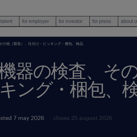
 talent
for employer
for investor
for press
about 
その他（製造）、仕分け・ピッキング・梱包、検品
機器の検査、そ
キング・梱包、
sted 7 may 2026
closes 25 august 2026