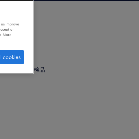
p us improve
accept or
e. More
l cookies
キング・梱包、検品