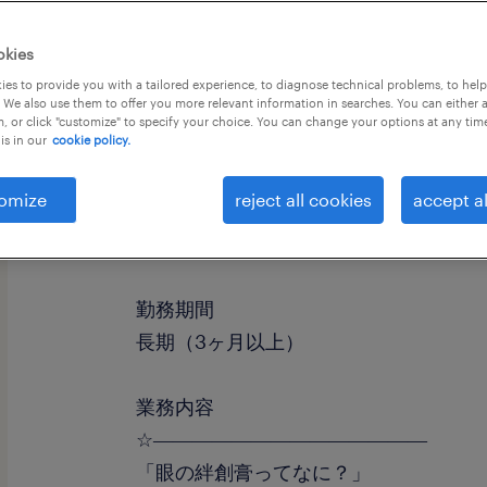
okies
es to provide you with a tailored experience, to diagnose technical problems, to hel
 We also use them to offer you more relevant information in searches. You can either 
, or click "customize" to specify your choice. You can change your options at any tim
is in our
cookie policy.
omize
reject all cookies
accept al
職種
検査、その他（製造）、仕分け・ピッ
勤務期間
長期（3ヶ月以上）
業務内容
☆――――――――――――――
「眼の絆創膏ってなに？」