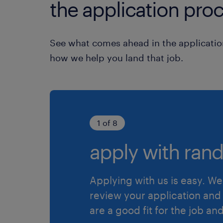
the application proc
See what comes ahead in the applicatio
how we help you land that job.
1 of 8
apply with rand
Applying with us is easy. We 
review your application and 
are a good fit for the job an