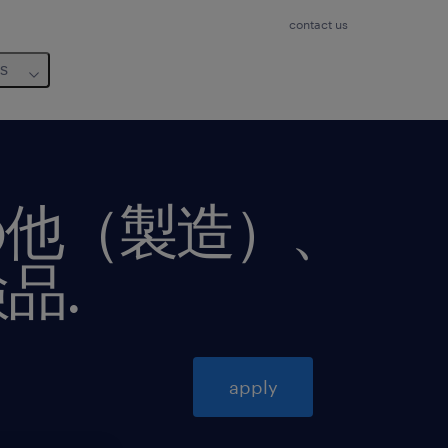
contact us
us
の他（製造）、
検品
.
apply