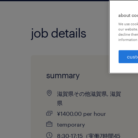
about co
We use cooki
job details
our website.
decline them
information 
cust
summary
滋賀県その他滋賀県, 滋賀
県
¥1400.00 per hour
temporary
8:30-17:15（実働7時間45