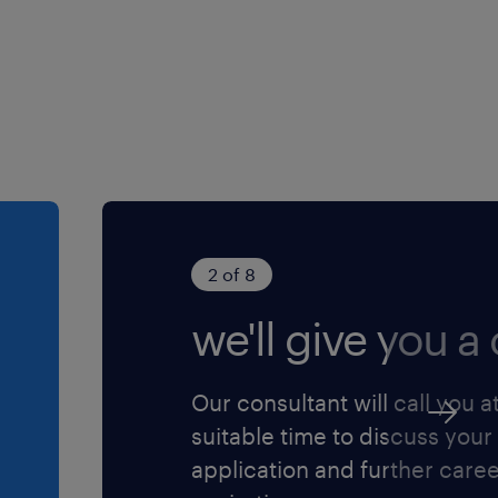
2 of 8
we'll give you a c
Our consultant will call you a
suitable time to discuss your
application and further care