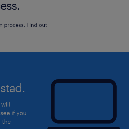
ess.
n process. Find out
stad.
will
see if you
d the