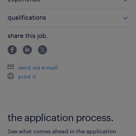
Ontwikkelingsmogelijkheden
1
qualifications
Amsterdam, reiskostenvergoeding 0,23
cent per km
MBO
share this job.
Fulltime of Parttime
wie ben jij
send via e-mail
Als zelfstandig werkend kok breng je jouw
print it
passie voor eten, koken en bakken mee naar
de keuken. Je bent actief, zelfstandig en hebt
oog voor detail. Je kunt zelfstandig naar je
werk komen en bent flexibel inzetbaar.
the application process.
Je hebt minimaal 1 jaar ervaring als
See what comes ahead in the application
zelfstandig werkend kok.