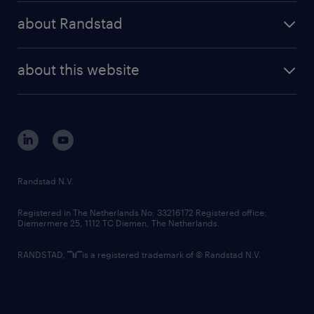
press releases
randstad share
randstad professional
about Randstad
news and events
investor contacts
randstad enterprise
company profile
future of work
randstad digital
about this website
sustainability
tech suite
disclaimer
equity, diversity, inclusion and belonging
contact us
corporate governance
randstad innovation fund
country websites
Randstad N.V.
contact us
Registered in The Netherlands No: 33216172 Registered office:
Diemermere 25, 1112 TC Diemen, The Netherlands.
RANDSTAD,
is a registered trademark of © Randstad N.V.