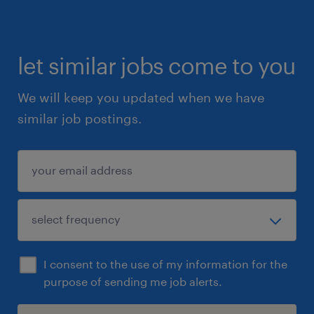
Je komt te werken bij diverse
toonaangevende restaurants,
let similar jobs come to you
cateringbedrijven en hotels in Amsterdam.
Dit biedt jou de kans om in verschillende
We will keep you updated when we have
culinaire omgevingen ervaring op te doen als
similar job postings.
zelfstandig werkend kok. Je werkt samen met
gepassioneerde collega's in een dynamische
omgeving.
pensioenopbouw vanaf dag 1
flexibele werktijden
I consent to the use of my information for the
ontwikkelingsmogelijkheden
purpose of sending me job alerts.
sollicitatie