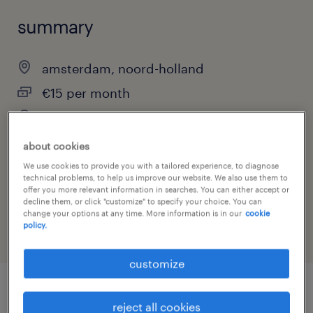
summary
amsterdam, noord-holland
€15 per month
permanent
about cookies
We use cookies to provide you with a tailored experience, to diagnose
technical problems, to help us improve our website. We also use them to
job category
offer you more relevant information in searches. You can either accept or
other
decline them, or click "customize" to specify your choice. You can
change your options at any time. More information is in our
cookie
policy.
customize
job details
reject all cookies