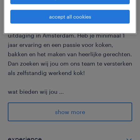
Ben je een gepassioneerde zelfstandig
accept all cookies
werkend kok, klaar voor een nieuwe culinaire
uitdaging in Amsterdam. Heb je minimaal 1
jaar ervaring en een passie voor koken,
bakken en het maken van heerlijke gerechten.
Dan zoeken wij jou om ons team te versterken
als zelfstandig werkend kok!
wat bieden wij jou
...
Salaris € 14,99 - € 15,21 per uur o.b.v
ervaring
show more
Tijdelijk met uitzicht op vast
Werken in een hecht en leuke team
experience