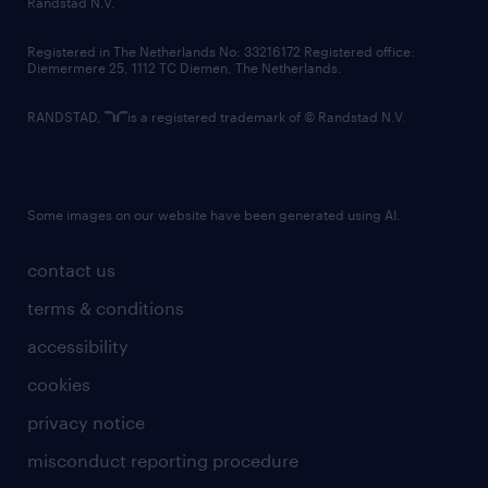
Randstad N.V.
contact us
Registered in The Netherlands No: 33216172 Registered office:
Diemermere 25, 1112 TC Diemen, The Netherlands.
RANDSTAD,
is a registered trademark of © Randstad N.V.
Some images on our website have been generated using AI.
contact us
terms & conditions
accessibility
cookies
privacy notice
misconduct reporting procedure