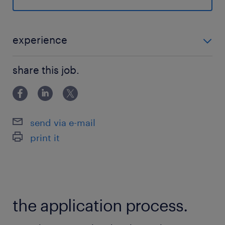
健康保険,厚生年金保険,雇用保険,労災保険
待遇・福利厚生
experience
慶弔見舞金制度有り（職員就業規則に準する）
・一般事務の実務経験 ・PCスキル初級(Word、Excel)
勤続3年以上で退職した場合、退職餞別金制度あ
share this job.
【歓迎】簿記検定、ビジネス会計検定、ビジネス法務
り
検定(必須ではありません)
賃金締切日：毎月末日、賃金支払日：毎月20日
労働組合あり、育児・介護休業取得実績あり
send via e-mail
print it
休日休暇
日曜日,土曜日,祝日
年間休日：120日、年末年始休暇（12/31～
1/3）、夏期休暇、慶弔休暇、アニバーサリー休
the application process.
暇、有給休暇（初年度付与日数は入社月による、
最大20日）