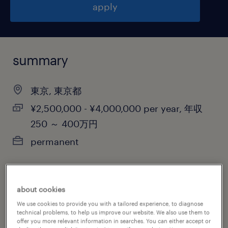
apply
summary
東京, 東京都
¥2,500,000 - ¥4,000,000 per year, 年収
250 ～ 400万円
permanent
job category
about cookies
administrative & support services
We use cookies to provide you with a tailored experience, to diagnose
technical problems, to help us improve our website. We also use them to
offer you more relevant information in searches. You can either accept or