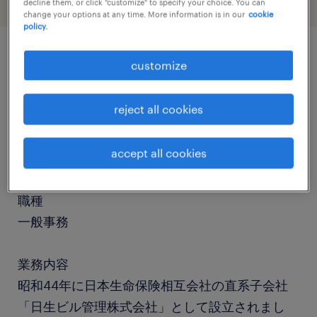
decline them, or click "customize" to specify your choice. You can
change your options at any time. More information is in our
cookie
policy.
customize
job details
reject all cookies
社名
Taisay Building Management Co.,Ltd. (大星ビ
accept all cookies
ル管理)
職種
一般事務
業務内容
昭和44年に日本生命保険相互会社の直系子会社
「日生ビル管理株式会社」として設立されまし