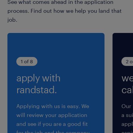
See what comes ahead in the application
process. Find out how we help you land that
給与
job.
年収250 ～ 400万円
賞与
年2回（7月・12月）
雇用期間
1 of 8
2 o
期間の定めなし
apply with
we
randstad.
cal
Applying with us is easy. We
Our 
will review your application
a su
and see if you are a good fit
appl
for the job and the company.
aspi