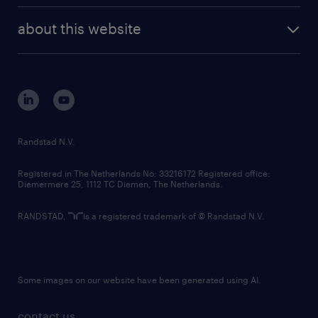
company profile
future of work
randstad digital
about this website
sustainability
tech suite
disclaimer
equity, diversity, inclusion and belonging
contact us
corporate governance
randstad innovation fund
country websites
Randstad N.V.
contact us
Registered in The Netherlands No: 33216172 Registered office:
Diemermere 25, 1112 TC Diemen, The Netherlands.
RANDSTAD,
is a registered trademark of © Randstad N.V.
Some images on our website have been generated using AI.
contact us