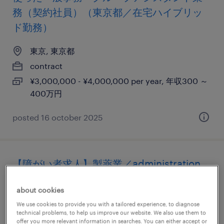
務（契約社員）（東京都／在宅ハイブリッ
ド勤務）
東京, 東京都
contract
¥3,000,000 - ¥4,000,000 per year, 年収300 ～
400万円
posted 16 october 2025
【障がい者求人】製薬業／administration
staff（medical operation staff）（契約社
about cookies
員）（東京都）
We use cookies to provide you with a tailored experience, to diagnose
technical problems, to help us improve our website. We also use them to
東京, 東京都
offer you more relevant information in searches. You can either accept or