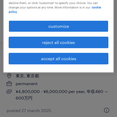
decline them, or click "customize" to specify your choice. You can
contract
change your options at any time. More information is in our
cookie
¥3,500,000 - ¥4,500,000 per year, 年収350 ～
policy.
450万円
customize
posted 16 october 2025
reject all cookies
【障がい者求人】エネルギー事業／総務・
accept all cookies
事務職（正社員）（東京都）
東京, 東京都
permanent
¥4,800,000 - ¥6,000,000 per year, 年収480 ～
600万円
posted 27 march 2025