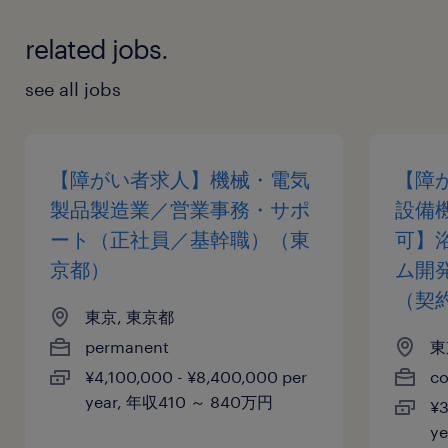
暇、リフレッシュ休暇、マイライフ休暇
related jobs.
給与
see all jobs
年収330 ～ 540万円
賞与
【障がい者求人】機械・電気
【障
年2回（6月・12月）
製品製造業／営業事務・サポ
設備
雇用期間
ート（正社員／基幹職）（東
可】
期間の定めなし
京都）
ム開
（契
東京, 東京都
permanent
東
¥4,100,000 - ¥8,400,000 per
co
year, 年収410 ～ 840万円
¥3
y