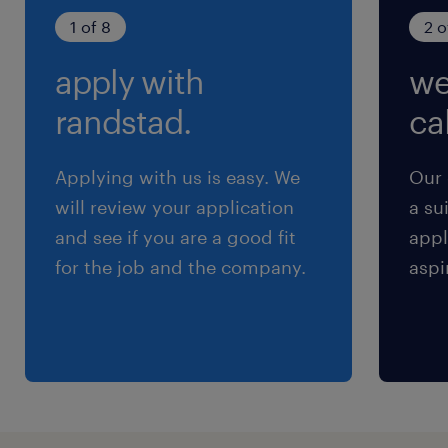
1 of 8
2 o
待遇・福利厚生
apply with
we
アウトソーシングサービス（カフェテリアプラ
ン）の利用可能、人間ドック受検料補助（入社翌
randstad.
cal
年度以降30歳以上、40歳以上は実質本人負担な
し）、テレワーク勤務制度、財形制度、各種サー
Applying with us is easy. We
Our 
クル活動
will review your application
a su
賃金締切日：毎月末日、賃金支払日毎月20日
and see if you are a good fit
appl
労働組合なし、育児・介護休業取得実績あり
for the job and the company.
aspi
休日休暇
土曜日 日曜日 祝日
年間休日120日、有給休暇初年度10日（年次有給
休暇は4月1日時点で在籍の場合20日支給付与、
年度途中入社の場合は別途規定あり）、夏季休