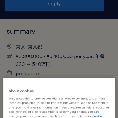
apply
summary
東京, 東京都
¥3,300,000 - ¥5,400,000 per year, 年収
330 ～ 540万円
permanent
about cookies
job category
We use cookies to provide you with a tailored experience, to diagnose
technical problems, to help us improve our website. We also use them to
administrative & support services
offer you more relevant information in searches. You can either accept or
decline them, or click "customize" to specify your choice. You can
change your options at any time. More information is in our
cookie