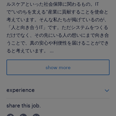
ルスケアといった社会保障に関わるもの。IT
で“いのちを支える”産業に貢献することを使命と
考えています。そんな私たちが掲げているのが、
「人と向き合うIT」です。ただシステムをつくる
だけでなく、その先にいる人の想いにまで向き合
うことで、真の安心や利便性を届けることができ
ると考えています。
...
【障がいへの配慮】勤務地や配属先／転勤／勤務
時間や通院への配慮、車椅子用トイレや産業医の
show more
相談体制があり、日本生命のＩＴ部門として業績
も好調で安定性は抜群です！駅からも近く通勤も
便利です。【働く環境】社員一人ひとりの働き方
experience
に合わせてテレワークや時差出勤が活用できま
▪PCスキル：Word（文章作成）、Excel（データ入力）
す。また、休暇取得の推進や育児・介護と仕事の
share this job.
※WindowsPC基本操作が可能であること ▪事務経験
両立支援等も行っており、いきいきと働ける環境
（保険事務の経験があればなおよし）