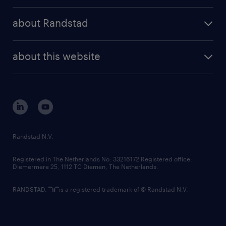
press releases
randstad share
randstad professional
about Randstad
news and events
investor contacts
randstad enterprise
company profile
future of work
randstad digital
about this website
sustainability
tech suite
disclaimer
equity, diversity, inclusion and belonging
contact us
corporate governance
randstad innovation fund
country websites
Randstad N.V.
contact us
Registered in The Netherlands No: 33216172 Registered office:
Diemermere 25, 1112 TC Diemen, The Netherlands.
RANDSTAD,
is a registered trademark of © Randstad N.V.