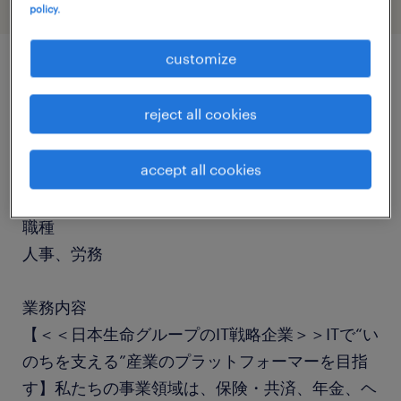
policy.
customize
job details
reject all cookies
社名
accept all cookies
NISSAY Tech (ニッセイ情報テクノロジー)
職種
人事、労務
業務内容
【＜＜日本生命グループのIT戦略企業＞＞ITで“い
のちを支える”産業のプラットフォーマーを目指
す】私たちの事業領域は、保険・共済、年金、ヘ