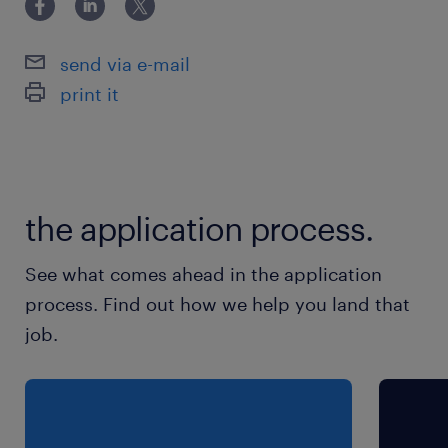
があります。
【合理的配慮や支援】それぞれの社員の障がい特
send via e-mail
徴に合わせて合理的配慮を行っており、加えて、
print it
定期的な面談で改善要望等のヒアリングを通じ、
職場環境の改善に継続的に取り組んでおります。
また、障がいの程度に応じた支援金制度がありま
す。
the application process.
求められる経験
See what comes ahead in the application
▪PCスキル：Word（文章作成）、Excel（データ
process. Find out how we help you land that
入力）※WindowsPC基本操作が可能であること
job.
▪事務経験（保険事務の経験があればなおよし）
保険
健康保険 厚生年金保険 雇用保険,労災保険