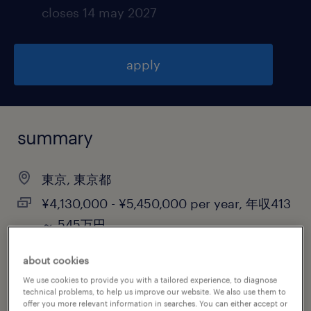
closes 14 may 2027
apply
summary
東京, 東京都
¥4,130,000 - ¥5,450,000 per year, 年収413
～ 545万円
contract
about cookies
We use cookies to provide you with a tailored experience, to diagnose
technical problems, to help us improve our website. We also use them to
offer you more relevant information in searches. You can either accept or