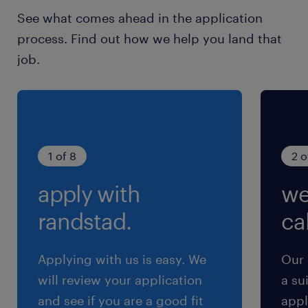
土曜日 日曜日 祝日
See what comes ahead in the application
年間休日：120日、年末年始休暇、慶弔休暇、5
process. Find out how we help you land that
日・10日間連続休暇、周年休暇、有給休暇：初年
job.
度1～14日／最大21日／入社後付与、看護休暇ほ
か
給与
年収413 ～ 545万円
1 of 8
2 o
apply with
we
賞与
年2回（6月、12月）初年度賞与額は入社時期によ
randstad.
cal
り異なります。
雇用期間
Applying with us is easy. We
Our 
期間の定めなし
will review your application
a su
and see if you are a good fit
appl