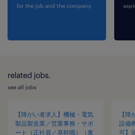
for the job and the company.
aspi
related jobs.
see all jobs
【障がい者求人】機械・電気
【障
製品製造業／営業事務・サポ
設備
ート（正社員／基幹職）（東
可】