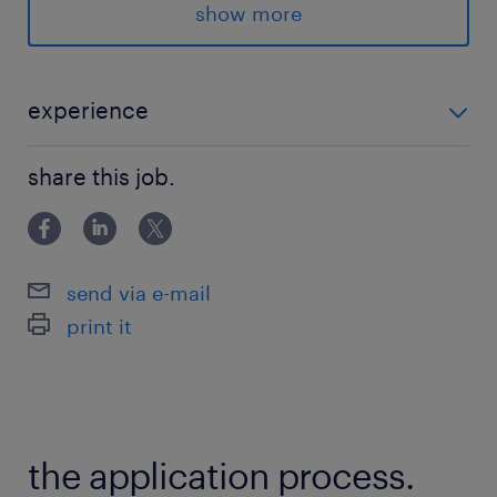
Excel・Wordや社内システム等での事務経験があ
show more
る方
保険
experience
健康保険,厚生年金保険,雇用保険,労災保険
Excel・Wordや社内システム等での事務経験がある方
share this job.
待遇・福利厚生
賃金締切日：毎月末、賃金支払日：毎月20日
カフェテリアプラン、財形預金（奨励金有）、自
send via e-mail
己啓発支援、慶弔金制度、託児補助、育児・介護
print it
休職ほか
労働組合あり、育児・介護休業取得実績あり、服
装規定なし、社員食堂あり
the application process.
休日休暇