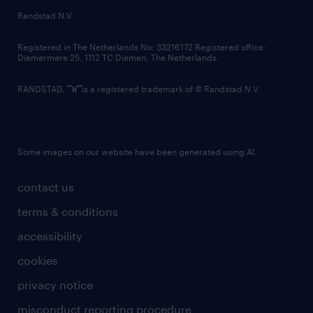
country websites
Randstad N.V.
contact us
Registered in The Netherlands No: 33216172 Registered office:
Diemermere 25, 1112 TC Diemen, The Netherlands.
RANDSTAD,
is a registered trademark of © Randstad N.V.
Some images on our website have been generated using AI.
contact us
terms & conditions
accessibility
cookies
privacy notice
misconduct reporting procedure