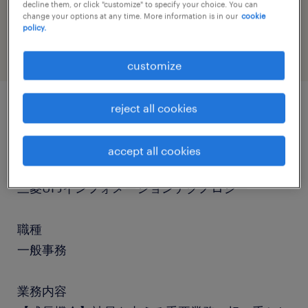
job category
decline them, or click "customize" to specify your choice. You can
change your options at any time. More information is in our
cookie
administrative & support services
policy.
customize
reject all cookies
job details
accept all cookies
社名
三菱UFJインフォメーションテクノロジー
職種
一般事務
業務内容